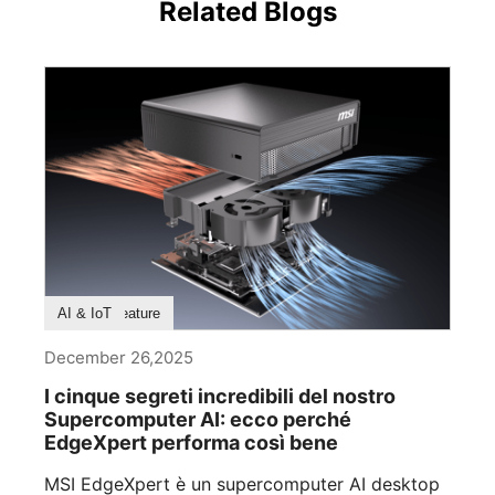
Related Blogs
Labs
Product Feature
AI & IoT
December 26,2025
I cinque segreti incredibili del nostro
Supercomputer AI: ecco perché
EdgeXpert performa così bene
MSI EdgeXpert è un supercomputer AI desktop