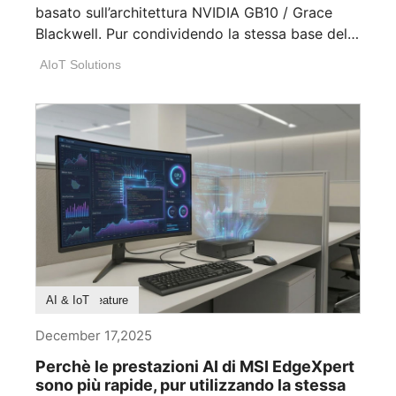
basato sull’architettura NVIDIA GB10 / Grace
Blackwell. Pur condividendo la stessa base del
design [...]
AIoT Solutions
Labs
Product Feature
AI & IoT
December 17,2025
Perchè le prestazioni AI di MSI EdgeXpert
sono più rapide, pur utilizzando la stessa