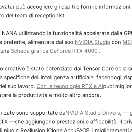
'avatar può accogliere gli ospiti e fornire informazioni 
ro del team di receptionist.
 NANA utilizzando le funzionalità accelerate dalla GP
e preferite, alimentate dal suo
NVIDIA Studio
con
MSI
 una
Scheda grafica GeForce RTX 4090
.
voro creativo è stato potenziato dai Tensor Core della
tà specifiche dell'intelligenza artificiale, facendogli 
del suo lavoro.
Con le tecnologie RTX e AI
puoi miglior
tare la produttività e molto altro ancora.
anzate sono supportate da
NVIDIA Studio Drivers
, — g
TX —che aggiungono prestazioni e affidabilità. Il driv
l plugin Reallusion iClone AccuFACE, i miglioramenti 