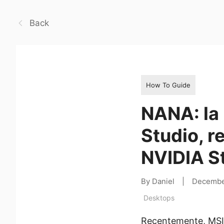
Back
How To Guide
NANA: la 
Studio, r
NVIDIA St
By Daniel
|
Decembe
Desktops
Recentemente, MSI h