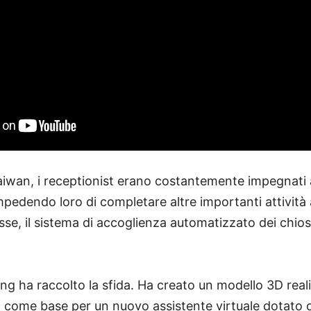
 Taiwan, i receptionist erano costantemente impegnati 
 impedendo loro di completare altre importanti attività
e, il sistema di accoglienza automatizzato dei chio
ang ha raccolto la sfida. Ha creato un modello 3D reali
 come base per un nuovo assistente virtuale dotato di