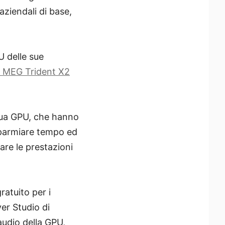
aziendali di base,
U delle sue
 MEG Trident X2
 sua GPU, che hanno
risparmiare tempo ed
are le prestazioni
ratuito per i
er Studio di
audio della GPU,