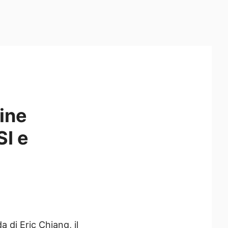
ine
SI e
 di Eric Chiang, il