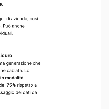
s.
ger di azienda, così
e. Può anche
iduali.
sicuro
ltima generazione che
ne cablata. Lo
 in modalità
 del 75%
rispetto a
saggio dei dati da