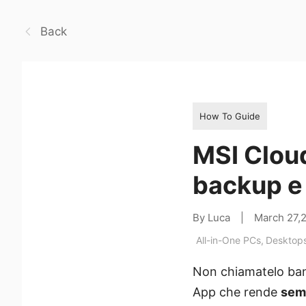
Back
How To Guide
MSI Cloud
backup e 
By Luca
|
March 27,
All-in-One PCs
,
Desktop
Non chiamatelo bana
App che rende
semp