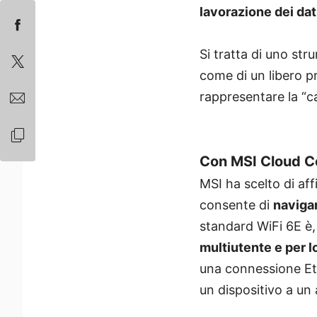
lavorazione dei dat
Si tratta di uno str
come di un libero p
rappresentare la “cas
Con MSI Cloud Cen
MSI ha scelto di aff
consente di
navigar
standard WiFi 6E è,
multiutente e per l
una connessione E
un dispositivo a un 