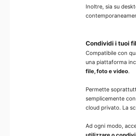
Inoltre, sia su deskt
contemporaneamente
Condividi i tuoi 
Compatibile con qu
una piattaforma inc
file, foto e video
.
Permette soprattut
semplicemente con u
cloud privato. La s
Ad ogni modo, acced
utilizzare o condi