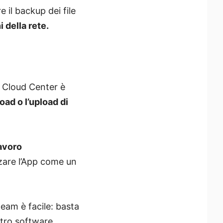
e il backup dei file
 della rete.
 Cloud Center è
oad o l’upload di
lavoro
zzare l’App come un
eam è facile: basta
tro software.