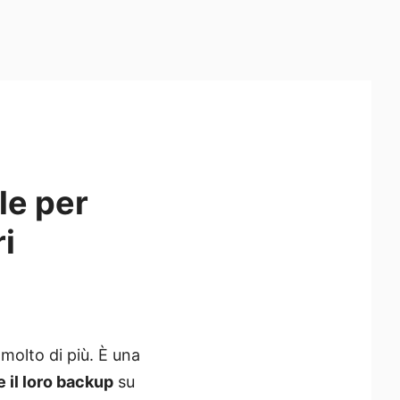
le per
i
molto di più. È una
 il loro backup
su