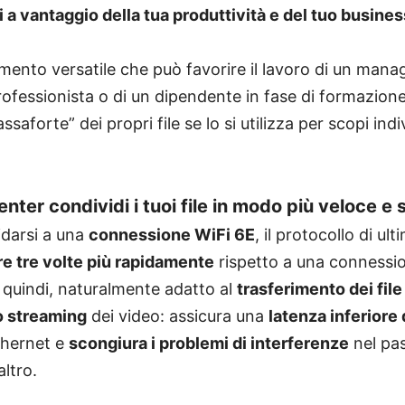
i a vantaggio della tua produttività e del tuo busines
umento versatile che può favorire il lavoro di un mana
rofessionista o di un dipendente in fase di formazion
saforte” dei propri file se lo si utilizza per scopi indiv
ter condividi i tuoi file in modo più veloce e 
idarsi a una
connessione WiFi 6E
, il protocollo di u
e tre volte più rapidamente
rispetto a una connessio
 quindi, naturalmente adatto al
trasferimento dei file
o streaming
dei video: assicura una
latenza inferiore
thernet e
scongiura i problemi di interferenze
nel pas
altro.