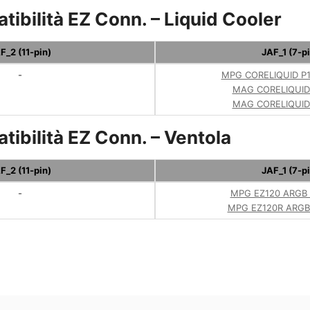
ibilità EZ Conn. – Liquid Cooler
F_2 (11-pin)
JAF_1 (7-pi
-
MPG CORELIQUID P1
MAG CORELIQUID
MAG CORELIQUID
tibilità EZ Conn. – Ventola
F_2 (11-pin)
JAF_1 (7-pi
-
MPG EZ120 ARGB 
MPG EZ120R ARGB