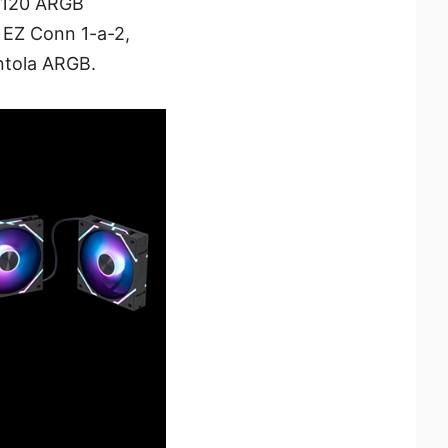
EZ120 ARGB
o EZ Conn 1-a-2,
entola ARGB.