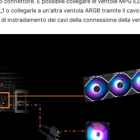
o connettore. È possibile collegare le ventole MPG 
_1 o collegarle a un'altra ventola ARGB tramite il cav
 di instradamento dei cavi della connessione della v