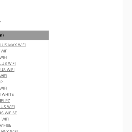
e
n)
LUS MAX WIFI
WIFI
WIFI
LUS WIFI
US WIFI
WIFI
-P
WIFI
I WHITE
FI PZ
US WIFI
S WIFI6E
 WIFI
WIFI6E
AWK WIFI