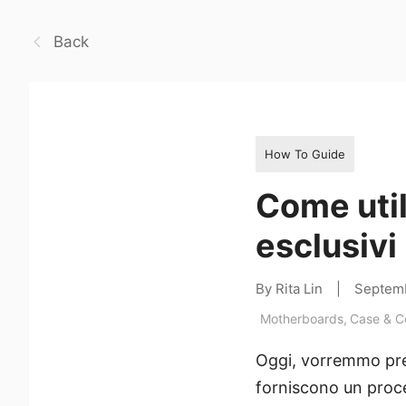
Back
How To Guide
Come util
esclusivi
By Rita Lin
|
Septem
Motherboards
,
Case & 
Oggi, vorremmo pres
forniscono un proce