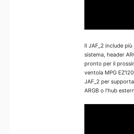
Il JAF_2 include più
sistema, header ARG
pronto per il pross
ventola MPG EZ120 
JAF_2 per supportare
ARGB o l'hub ester