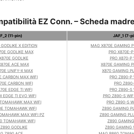
mpatibilità EZ Conn. – Scheda madr
F_2 (11-pin)
JAF_1 (7-pi
GODLIKE X EDITION
MAG X870E GAMING P
70E GODLIKE MAX
PRO X870E-P 
X870E GODLIKE
PRO X870-P 
X870E ACE MAX
X870E GAMING P
70E UNIFY-X MAX
X870 GAMING PL
E CARBON MAX WIFI
PRO Z890-P 
70E CARBON WIFI
PRO Z890
70E EDGE TI WIFI
PRO Z890-S 
I EDGE TI EVO WIFI
PRO Z890-S WIF
 TOMAHAWK MAX WIFI
PRO Z890-S WI
0E TOMAHAWK WIFI
Z890 GAMING PL
OMAHAWK MAX WIFI PZ
Z890 GAMING PLU
0 TOMAHAWK WIFI
Z890 GAMING
Z890 GODLIKE
Z890 GAMING 
G Z890 ACE
MAG B860 TOMAH