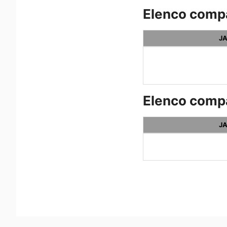
Elenco compat
JA
Elenco compa
JA