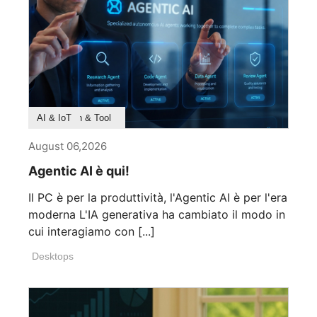
Product Feature
Survey & Research
Application & Tool
AI & IoT
August 06,2026
Agentic AI è qui!
Il PC è per la produttività, l'Agentic AI è per l'era
moderna L'IA generativa ha cambiato il modo in
cui interagiamo con [...]
Desktops