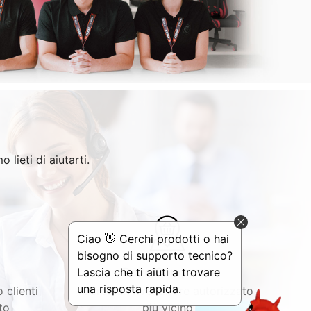
lieti di aiutarti.
Dove Comprare
 clienti
Cerca un rivenditore autorizzato
to
più vicino