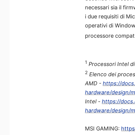
necessari sia il f
i due requisiti di Mi
operativi di Windo
processore compati
1
Processori Intel d
2
Elenco dei process
AMD -
https://doc
hardware/design/
Intel -
https://doc
hardware/design/m
MSI GAMING:
http