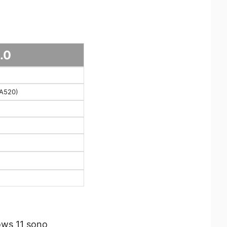
.0
 A520)
ows 11 sono