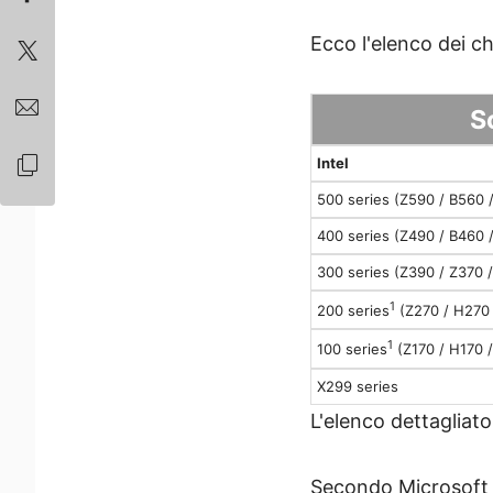
Ecco l'elenco dei c
S
Intel
500 series (Z590 / B560 
400 series (Z490 / B460 
300 series (Z390 / Z370 
1
200 series
(Z270 / H270 
1
100 series
(Z170 / H170 /
X299 series
L'elenco dettagliat
Secondo Microsoft 