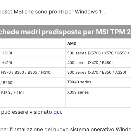
hipset MSI che sono pronti per Windows 11.
chede madri predisposte per MSI TPM 2
AMD
/ H510)
500 series (X570S / X570 / B550 /
/ H410)
400 series (X470 / B450)
/ H370 / B360 / B365 / H310)
300 series (X370 / B350 / A320)
TRX40 series
/ B250)
X399 series
 B150 / H110)
o può essere visionato
qui
.
per l'installazione del nuovo sistema operativo Wind