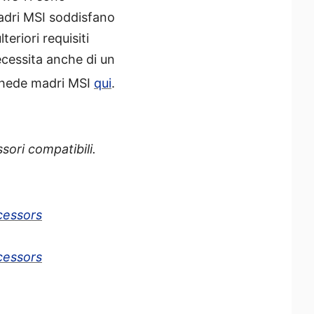
adri MSI soddisfano
teriori requisiti
cessita anche di un
schede madri MSI
qui
.
sori compatibili.
cessors
cessors