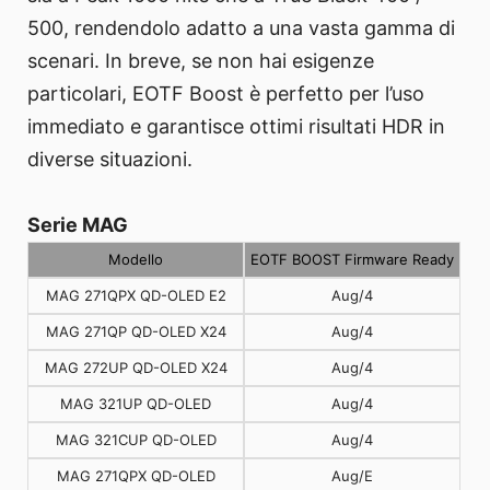
500, rendendolo adatto a una vasta gamma di
scenari. In breve, se non hai esigenze
particolari, EOTF Boost è perfetto per l’uso
immediato e garantisce ottimi risultati HDR in
diverse situazioni.
Serie MAG
Modello
EOTF BOOST Firmware Ready
MAG 271QPX QD-OLED E2
Aug/4
MAG 271QP QD-OLED X24
Aug/4
MAG 272UP QD-OLED X24
Aug/4
MAG 321UP QD-OLED
Aug/4
MAG 321CUP QD-OLED
Aug/4
MAG 271QPX QD-OLED
Aug/E