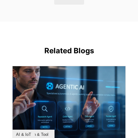
Related Blogs
Product Feature
Survey & Research
Application & Tool
AI & IoT