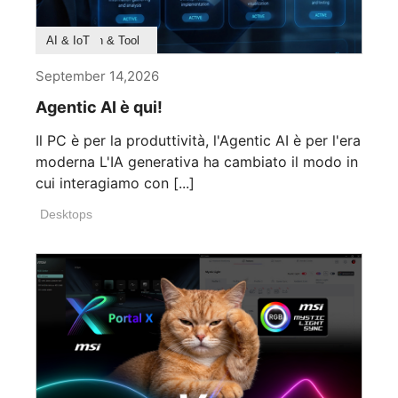
Product Feature
Survey & Research
Application & Tool
AI & IoT
September 14,2026
Agentic AI è qui!
Il PC è per la produttività, l'Agentic AI è per l'era
moderna L'IA generativa ha cambiato il modo in
cui interagiamo con [...]
Desktops