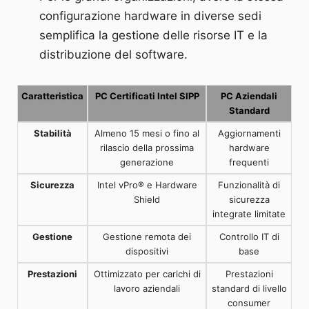
configurazione hardware in diverse sedi
semplifica la gestione delle risorse IT e la
distribuzione del software.
Caratteristica
PC Certificati Intel SIPP
PC Aziendali
Standard
Stabilità
Almeno 15 mesi o fino al
Aggiornamenti
rilascio della prossima
hardware
generazione
frequenti
Sicurezza
Intel vPro® e Hardware
Funzionalità di
Shield
sicurezza
integrate limitate
Gestione
Gestione remota dei
Controllo IT di
dispositivi
base
Prestazioni
Ottimizzato per carichi di
Prestazioni
lavoro aziendali
standard di livello
consumer