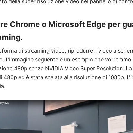
to della super risoluzione video nel pannello di contr
ire Chrome o Microsoft Edge per gua
eaming.
taforma di streaming video, riprodurre il video a sche
deo. L'immagine seguente è un esempio che vorremmo 
uzione 480p senza NVIDIA Video Super Resolution. L
i 480p ed è stata scalata alla risoluzione di 1080p. L
da.