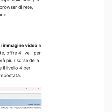
browser di rete,
one.
i immagine video
e
, offre 4 livelli per
erà più risorse della
il livello 4 per
impostata.