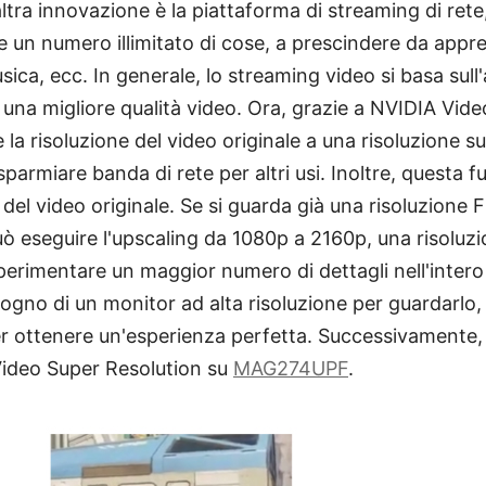
ltra innovazione è la piattaforma di streaming di rete
e un numero illimitato di cose, a prescindere da app
sica, ecc. In generale, lo streaming video si basa sul
una migliore qualità video. Ora, grazie a NVIDIA Vide
e la risoluzione del video originale a una risoluzione su
isparmiare banda di rete per altri usi. Inoltre, questa
à del video originale. Se si guarda già una risoluzion
ò eseguire l'upscaling da 1080p a 2160p, una risoluz
perimentare un maggior numero di dettagli nell'intero 
gno di un monitor ad alta risoluzione per guardarlo
per ottenere un'esperienza perfetta. Successivamente
ideo Super Resolution su
MAG274UPF
.