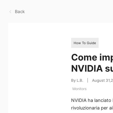
Back
How To Guide
Come impo
NVIDIA 
By L.B.
|
August 31,
Monitors
NVIDIA ha lanciato 
rivoluzionaria per a