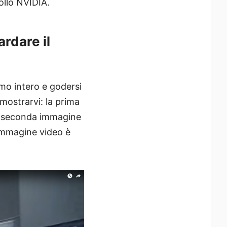
ollo NVIDIA.
rdare il
rmo intero e godersi
mostrarvi: la prima
a seconda immagine
'immagine video è