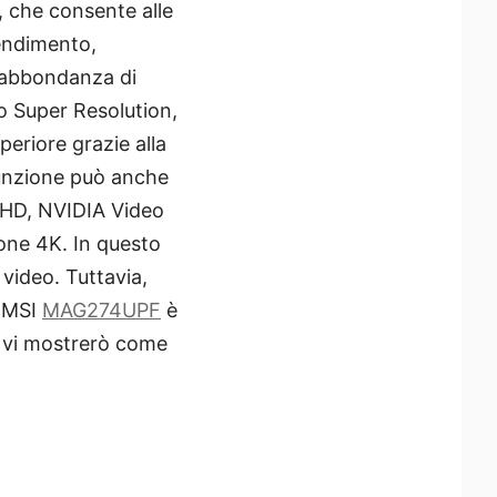
, che consente alle
rendimento,
l'abbondanza di
o Super Resolution,
periore grazie alla
 funzione può anche
e FHD, NVIDIA Video
ione 4K. In questo
video. Tuttavia,
, MSI
MAG274UPF
è
, vi mostrerò come