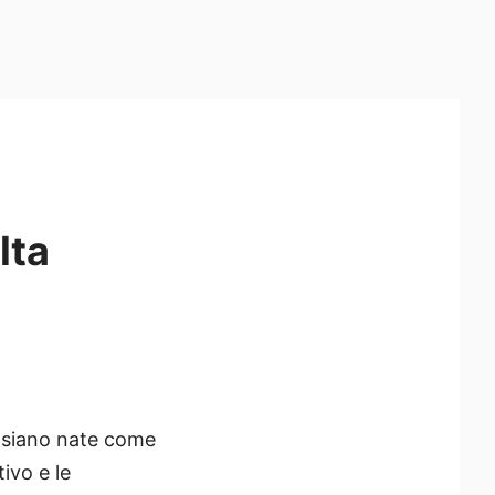
lta
 siano nate come
ivo e le