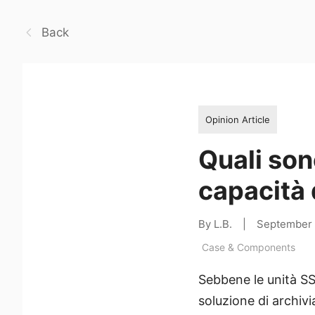
Back
Opinion Article
Quali son
capacità 
By L.B.
|
September 
Case & Components
Sebbene le unità S
soluzione di archiv