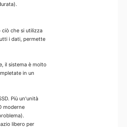
durata).
iò che si utilizza
tti i dati, permette
e, il sistema è molto
ompletate in un
 SSD. Più un'unità
SSD moderne
problema).
azio libero per