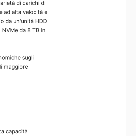
rietà di carichi di
e ad alta velocità e
gio da un'unità HDD
SSD NVMe da 8 TB in
nomiche sugli
 di maggiore
lta capacità