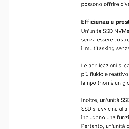
possono offrire div
Efficienza e pres
Un'unità SSD NVMe d
senza essere costret
il multitasking senza
Le applicazioni si c
più fluido e reattiv
lampo (non è un gio
Inoltre, un'unità SSD
SSD si avvicina all
includono una funz
Pertanto, un'unità 