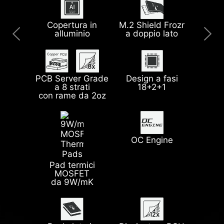
Pulsante Smart
Copertura in
M.2 Shield Frozr
Wi-Fi 7 a piena
Cinque slot M.2
alluminio
a doppio lato
velocità
con soluzione Gen
5
EZ Antenna
EZ Magnetic
M.2 Shield Frozr II
PCB Server Grade
Design a fasi
a 8 strati
18+2+1
Memoria DDR5 di
USB frontale 20G
con rame da 2oz
ultima
Type-C
EZ M.2 Shield
EZ M.2 Clip II
generazione
con PD da 60W
Frozr II
OC Engine
Slot PCIe
BIOS ROM da
EZ Digi-Debug
Lightning
Pad termici
64MB
LED
Gen 5
MOSFET
da 9W/mK
EZ Conn Design
EZ PCIe Release