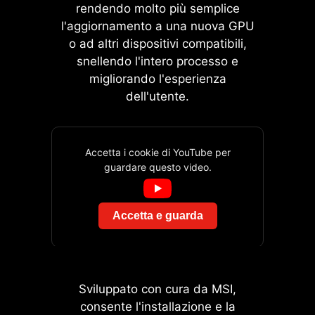
protegge i componenti e previene la
rendendo molto più semplice
più accessibile con diverse funzioni
l'aggiornamento a una nuova GPU
flessione del PCB, rendendo
di overclock con un solo clic per
o ad altri dispositivi compatibili,
l’installazione più comoda.
processore e memoria,
snellendo l'intero processo e
permettendo agli utenti di
migliorando l'esperienza
migliorare facilmente le prestazioni
dell'utente.
del sistema senza entrare in
impostazioni complesse.
Accetta i cookie di YouTube per
guardare questo video.
EZ DEBUG LED
I LED integrati indicano la
Accetta e guarda
fonte del problema, così sai
esattamente dove intervenire
per tornare operativo.
GAME BOOST
Sviluppato con cura da MSI,
L’overclock della CPU con
Il doppio jumper OC diretto a 2 pin
consente l'installazione e la
un solo clic ottimizza