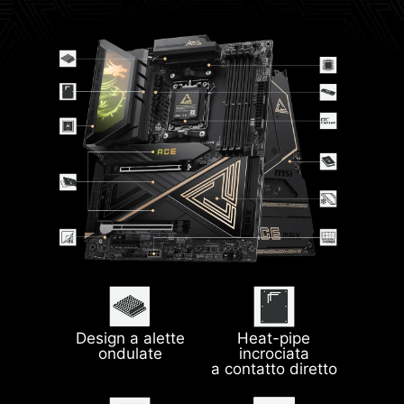
Design a alette
I/O Shield
Heat-pipe
preinstallato
ondulate
incrociata
Doppia USB 40G
LAN 10G + 5G
a contatto diretto
Type-C
Clear CMOS &
Flash BIOS &