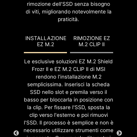
integrato consente un overclocking
rimozione dell'SSD senza bisogno
automaticamente le
semplificato e permette di effettuare
di viti, migliorando notevolmente la
prestazioni del
regolazioni BCLK precise e senza
praticità.
processore, portandolo
interruzioni direttamente dal sistema
immediatamente al
operativo. Supporta anche una
PAD TERMICO DEDICATO
massimo livello possibile.
INSTALLAZIONE
RIMOZIONE EZ
maggiore personalizzazione nelle
EZ M.2
M.2 CLIP II
impostazioni del BIOS, consentendo
AI BOOST
DESIGN IN METALLO MASSICCIO
di modificare gli incrementi di clock
Un algoritmo intelligente
Le esclusive soluzioni EZ M.2 Shield
ad ogni clic.
aumenta le prestazioni
Frozr II e EZ M.2 CLIP II di MSI
della NPU per ottenere le
rendono l'installazione M.2
Lo I/O Shield preinstallato offre
migliori performance AI
semplicissima. Inserisci la scheda
un’esperienza di installazione
EZ DIGI-DEBUG LED
possibili quando serve
SSD nello slot e premila verso il
semplificata e senza complicazioni,
potenza aggiuntiva.
basso per bloccarla in posizione con
Visualizza il codice di errore
eliminando la necessità di montare
*Attivabile con processori
la clip. Per fissare l'SSD, sposta la
per la risoluzione dei
manualmente la mascherina I/O
compatibili.
clip verso l'esterno e poi rimuovi
problemi. Funziona anche
durante l’installazione della scheda
l'SSD. Il processo è semplice e non è
come monitor della
madre. Grazie al design integrato,
EXPO / A-XMP
necessario utilizzare strumenti come
temperatura!
garantisce un allineamento corretto
Scegli tra i profili EXPO e