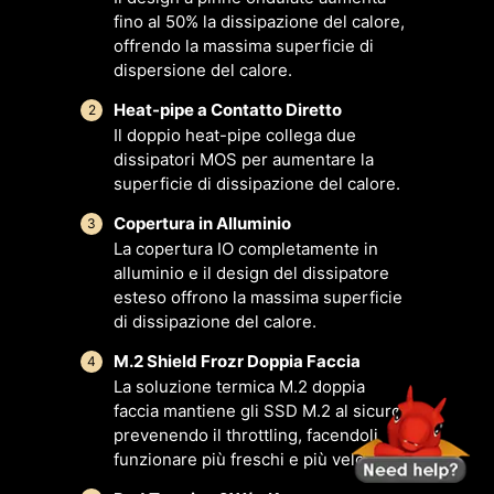
ER
PROFILI
VENTOLE
U
fino al 50% la dissipazione del calore,
ARIO
MULTIPLI
SMART &
SCE
offrendo la massima superficie di
VENTOLE
MANUALI
dispersione del calore.
Heat-pipe a Contatto Diretto
2
Il doppio heat-pipe collega due
dissipatori MOS per aumentare la
superficie di dissipazione del calore.
Copertura in Alluminio
3
La copertura IO completamente in
alluminio e il design del dissipatore
esteso offrono la massima superficie
di dissipazione del calore.
PER
PER
M.2 Shield Frozr Doppia Faccia
4
DISSIPATORE
DISSIPATORE
La soluzione termica M.2 doppia
CPU
A LIQUIDO
faccia mantiene gli SSD M.2 al sicuro
Erogazione di
prevenendo il throttling, facendoli
potenza 3A /
funzionare più freschi e più veloci.
VENTOLE SMART & VENTOLE
PROFILI MULTIPLI
User Scenario
Supporta
MANUALI