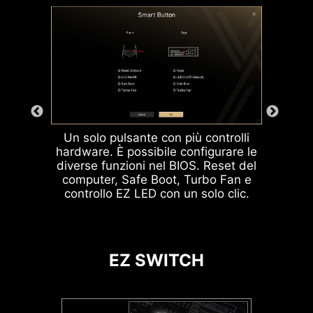
difettosa negli slot,
stampata attorno a ogni foro per vite
garantendo prestazioni senza
eliminando le congetture
per evitare che le parti vengano
interruzioni.
durante la risoluzione dei
graffiate o danneggiate sulla scheda
problemi.
madre.
Un solo pulsante con più controlli
hardware. È possibile configurare le
diverse funzioni nel BIOS. Reset del
ARGB + SYS FAN +
computer, Safe Boot, Turbo Fan e
USB
controllo EZ LED con un solo clic.
Scopri di più
EZ SWITCH