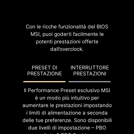
calore al piano in rame con
proprietà di messa a terra.
Con le ricche funzionalità del BIOS
MSI, puoi goderti facilmente le
potenti prestazioni offerte
dall’overclock.
IGURA
PRESET DI
INTERRUTTORE
PU
DP
PRESTAZIONE
PRESTAZIONI
TERMI
Il Performance Preset esclusivo MSI
è un modo più intuitivo per
aumentare le prestazioni impostando
i limiti di alimentazione a seconda
delle tue preferenze. Sono disponibili
due livelli di impostazione – PBO