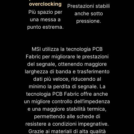
illustrativo. Per maggiori dettagli, fare
overclocking
lavora ad alte frequenze.
Prestazioni stabili
riferimento alle pagine delle specifiche.
Più spazio per
Importante, è compatibile con
anche sotto
una messa a
un’ampia gamma di funzionalità di
pressione.
punto estrema.
overclock della memoria, tra cui
Memory Try It!!, EXPO, A-XMP, e
Uno strato extra di materiali
Modalità ad Alta Efficienza, ecc.
spugnosi insieme alla resistenza
MSI utilizza la tecnologia PCB
alla corrosione IO Shield
Fabric per migliorare le prestazioni
RIDUZIONE DELLA LATENZA
contribuiscono a migliorare
del segnale, ottenendo maggiore
DELLA MEMORIA FINO AL
l'elettricità statica e a ridurre il
larghezza di banda e trasferimento
12%
rumore delle radiazioni
dati più veloce, riducendo al
elettromagnetiche dal sistema,
minimo la perdita di segnale. La
oltre a essere molto più durevoli
tecnologia PCB Fabric offre anche
rispetto ai tradizionali IO Shield.
un migliore controllo dell’impedenza
e una maggiore stabilità termica,
permettendo alle schede di
resistere a condizioni impegnative.
Grazie ai materiali di alta qualità