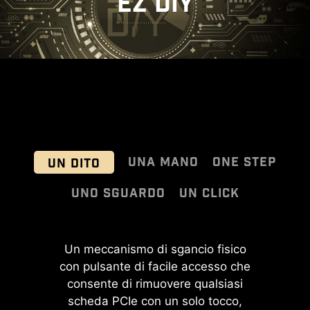
EZ DIY
UNA MANO
ONE STEP
UN DITO
UNO SGUARDO
UN CLICK
MSI EZ Antenna semplifica il
EZ OVERCLOCKING
La robusta backplate in metallo non
Un meccanismo di sgancio fisico
processo semplicemente collegando
con pulsante di facile accesso che
solo raffredda i MOSFET grazie a
Sebbene l’overclock possa risultare
gli elementi di fissaggio alla scheda
consente di rimuovere qualsiasi
un pad termico dedicato, ma
eccessivamente complesso per
madre senza rotazione.
rinforza anche la scheda madre,
scheda PCIe con un solo tocco,
alcuni, MSI Click BIOS X lo rende