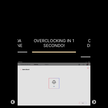
EZIONE DA
OVERCLOCKING IN 1
CALIBRAZ
ATENSIONE
SECONDO!
DELLA LIN
CARIC