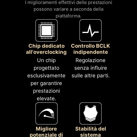
I miglioramenti effettivi delle prestazioni
spugnosi insieme alla resistenza
possono variare a seconda della
alla corrosione IO Shield
piattaforma.
contribuiscono a migliorare
l'elettricità statica e a ridurre il
rumore delle radiazioni
elettromagnetiche dal sistema,
Chip dedicato
Controllo BCLK
oltre a essere molto più durevoli
all'overclocking
indipendente
rispetto ai tradizionali IO Shield.
Un chip
Regolazione
progettato
senza influire
esclusivamente
sulle altre parti.
per garantire
LATENCY KILLER
prestazioni
Il BIOS MSI ha introdotto la funzione
elevate.
Latency Killer più recente su tutte
le schede madri con socket AM5.
Gli utenti possono abilitare Latency
Killer nel BIOS per ridurre la latenza
Migliore
Stabilità del
* L'immagine sopra è un riferimento
della memoria fino al 12% quando si
potenziale di
sistema