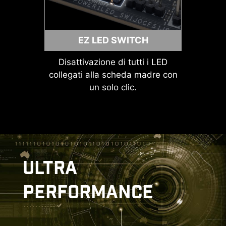
IDENTIFICA LA SORGENTE DEL
SEGNALE M.2
EZ LED SWITCH
IDENTIFICA LA VELOCITÀ USB
Disattivazione di tutti i LED
collegati alla scheda madre con
un solo clic.
"PROTEZIONE ESD
ULTRA
DOPPIA"
PERFORMANCE