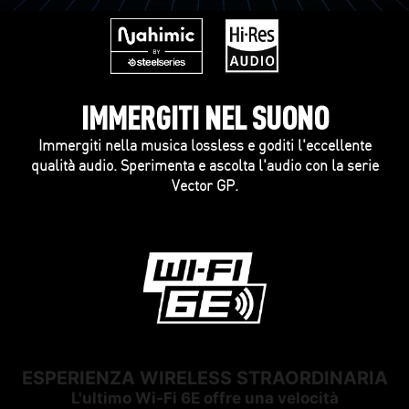
IMMERGITI NEL SUONO
Immergiti nella musica lossless e goditi l'eccellente
qualità audio. Sperimenta e ascolta l'audio con la serie
Vector GP.
ESPERIENZA WIRELESS STRAORDINARIA
L'ultimo Wi-Fi 6E offre una velocità
L