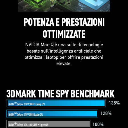
POTENZA E PRESTAZIONI
OTTIMIZZATE
NVIDIA Max-Q è una suite di tecnologie
basate sull'intelligenza artificiale che
ottimizza i laptop per offrire prestazioni
elevate.
3DMARK TIME SPY BENCHMARK
I
S
®
NVIDIA
GeForce RTX™ 3080 Ti Laptop GPU
fica
Aum
®
NVIDIA
GeForce RTX™ 3080 Laptop GPU
ov
®
Ce
NVIDIA
GeForce RTX 2080 SUPER™ Laptop GPU