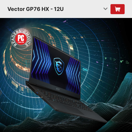
Vector GP76 HX - 12U