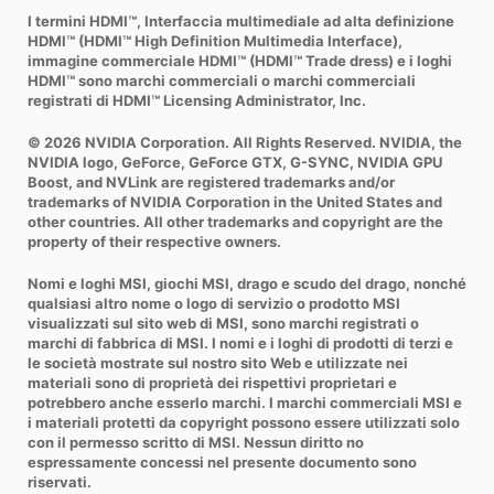
I termini HDMI™, Interfaccia multimediale ad alta definizione
HDMI™ (HDMI™ High Definition Multimedia Interface),
immagine commerciale HDMI™ (HDMI™ Trade dress) e i loghi
HDMI™ sono marchi commerciali o marchi commerciali
registrati di HDMI™ Licensing Administrator, Inc.
© 2026 NVIDIA Corporation. All Rights Reserved. NVIDIA, the
NVIDIA logo, GeForce, GeForce GTX, G-SYNC, NVIDIA GPU
Boost, and NVLink are registered trademarks and/or
trademarks of NVIDIA Corporation in the United States and
other countries. All other trademarks and copyright are the
property of their respective owners.
Nomi e loghi MSI, giochi MSI, drago e scudo del drago, nonché
qualsiasi altro nome o logo di servizio o prodotto MSI
visualizzati sul sito web di MSI, sono marchi registrati o
marchi di fabbrica di MSI. I nomi e i loghi di prodotti di terzi e
le società mostrate sul nostro sito Web e utilizzate nei
materiali sono di proprietà dei rispettivi proprietari e
potrebbero anche esserlo marchi. I marchi commerciali MSI e
i materiali protetti da copyright possono essere utilizzati solo
con il permesso scritto di MSI. Nessun diritto no
espressamente concessi nel presente documento sono
riservati.