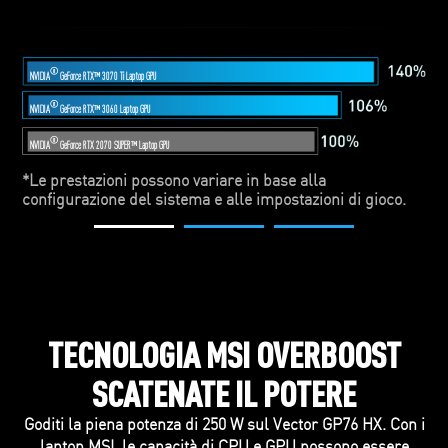
®
NVIDIA
GeForce RTX™ 3070 Ti Laptop GPU
®
NVIDIA
GeForce RTX™ 3060 Laptop GPU
®
NVIDIA
GeForce RTX 2070 SUPER™ Laptop GPU
*Le prestazioni possono variare in base alla
configurazione del sistema e alle impostazioni di gioco.
TECNOLOGIA MSI OVERBOOST
SCATENATE IL POTERE
Goditi la piena potenza di 250 W sul Vector GP76 HX. Con i
laptop MSI, le capacità di CPU e GPU possono essere