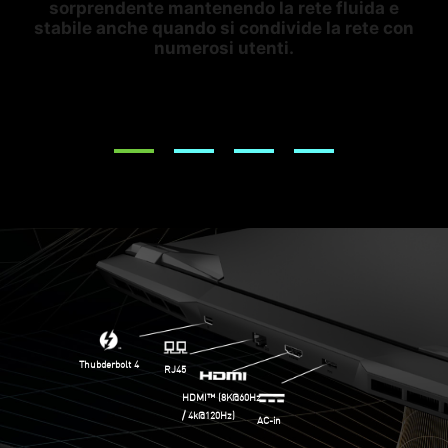
li
sorprendente mantenendo la rete fluida e
p
stabile anche quando si condivide la rete con
el
numerosi utenti.
Thubderbolt 4
RJ45
HDMI™ (8K@60Hz
/ 4k@120Hz)
AC-in