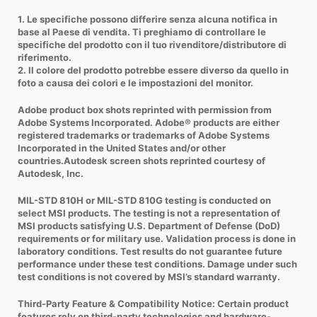
1. Le specifiche possono differire senza alcuna notifica in
base al Paese di vendita. Ti preghiamo di controllare le
specifiche del prodotto con il tuo rivenditore/distributore di
riferimento.
2. Il colore del prodotto potrebbe essere diverso da quello in
foto a causa dei colori e le impostazioni del monitor.
Adobe product box shots reprinted with permission from
Adobe Systems Incorporated. Adobe® products are either
registered trademarks or trademarks of Adobe Systems
Incorporated in the United States and/or other
countries.Autodesk screen shots reprinted courtesy of
Autodesk, Inc.
MIL-STD 810H or MIL-STD 810G testing is conducted on
select MSI products. The testing is not a representation of
MSI products satisfying U.S. Department of Defense (DoD)
requirements or for military use. Validation process is done in
laboratory conditions. Test results do not guarantee future
performance under these test conditions. Damage under such
test conditions is not covered by MSI’s standard warranty.
Third-Party Feature & Compatibility Notice: Certain product
features rely on third-party technologies and hardware-