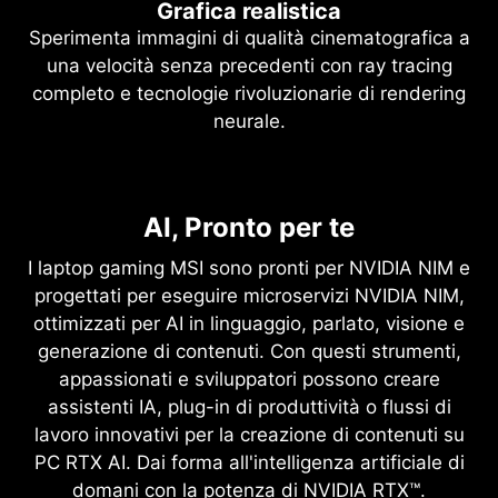
Grafica realistica
Sperimenta immagini di qualità cinematografica a
una velocità senza precedenti con ray tracing
completo e tecnologie rivoluzionarie di rendering
neurale.
NVIDIA DLSS 4
Ray Tracing completo con rendering
AI, Pronto per te
Velocità suprema. Immagini
neurale
superiori. Alimentato
I laptop gaming MSI sono pronti per NVIDIA NIM e
Game-Changing Realism
dall'intelligenza artificiale.
progettati per eseguire microservizi NVIDIA NIM,
ottimizzati per AI in linguaggio, parlato, visione e
Resizable BAR è una funzionalità PCI Express
DLSS è una suite rivoluzionaria di tecnologie di
generazione di contenuti. Con questi strumenti,
avanzata che consente alla CPU di accedere a
rendering neurale che utilizza l'intelligenza
appassionati e sviluppatori possono creare
l'intero frame buffer della GPU
artificiale per potenziare FPS, riduci la latenza e
assistenti IA, plug-in di produttività o flussi di
contemporaneamente, migliorando le prestazioni
migliora la qualità dell'immagine. ‌L'ultima
lavoro innovativi per la creazione di contenuti su
in molti giochi.
innovazione, DLSS 4, porta la nuova generazione
PC RTX AI. Dai forma all'intelligenza artificiale di
Multi Frame e Ray Reconstruction e Super
domani con la potenza di NVIDIA RTX™.