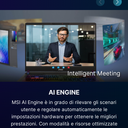
Intelligent Content Creation
Intelligent Entertainment
Intelligent Meeting
Intelligent Gaming
AI ENGINE
MSI AI Engine è in grado di rilevare gli scenari
utente e regolare automaticamente le
impostazioni hardware per ottenere le migliori
prestazioni. Con modalità e risorse ottimizzate