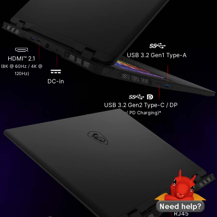
USB 3.2 Gen1 Type-A
HDMI™ 2.1
(8K @ 60Hz / 4K @
120Hz)
DC-in
USB 3.2 Gen2 Type-C / DP
(w/ PD Charging)*
RJ45