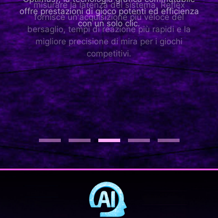
misurare la latenza del sistema, Reflex
l'era dell'intelligenza artificiale, le GPU
offre prestazioni di gioco potenti ed efficienza
fornisce un'acquisizione più veloce del
GeForce RTX™ e NVIDIA RTX™ sono dotate di
con un solo clic.
bersaglio, tempi di reazione più rapidi e la
Tensor Core AI specializzati che offrono
migliore precisione di mira per i giochi
prestazioni all'avanguardia e capacità
competitivi.
rivoluzionarie. Dalla creatività migliorata e dalla
produttività ultra efficiente ai giochi
straordinariamente veloci, il massimo della
potenza dell'intelligenza artificiale sui PC
Windows è su RTX.
1
2
3
4
5