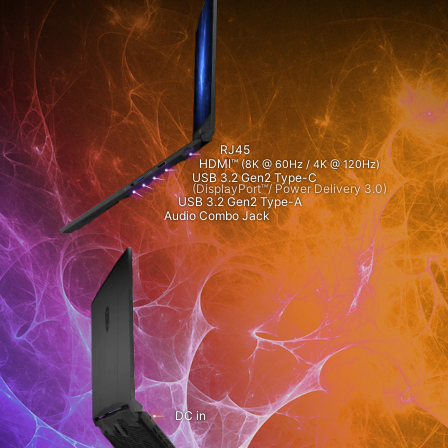
RJ45
HDMI™
(8K @ 60Hz / 4K @ 120Hz)
USB 3.2 Gen2 Type-C
(DisplayPort™/ Power Delivery 3.0)
USB 3.2 Gen2 Type-A
Audio Combo Jack
DC in