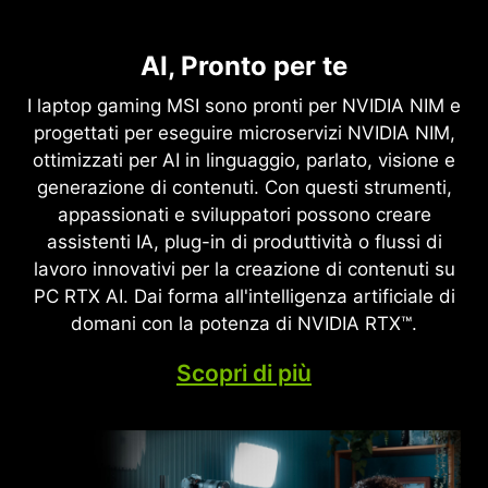
NVIDIA DLSS 4
Ray Tracing completo con rendering
AI, Pronto per te
Velocità suprema. Immagini
neurale
superiori. Alimentato
I laptop gaming MSI sono pronti per NVIDIA NIM e
Game-Changing Realism
dall'intelligenza artificiale.
progettati per eseguire microservizi NVIDIA NIM,
ottimizzati per AI in linguaggio, parlato, visione e
Resizable BAR è una funzionalità PCI Express
DLSS è una suite rivoluzionaria di tecnologie di
generazione di contenuti. Con questi strumenti,
avanzata che consente alla CPU di accedere a
rendering neurale che utilizza l'intelligenza
appassionati e sviluppatori possono creare
l'intero frame buffer della GPU
artificiale per potenziare FPS, riduci la latenza e
assistenti IA, plug-in di produttività o flussi di
contemporaneamente, migliorando le prestazioni
migliora la qualità dell'immagine. ‌L'ultima
lavoro innovativi per la creazione di contenuti su
in molti giochi.
innovazione, DLSS 4, porta la nuova generazione
PC RTX AI. Dai forma all'intelligenza artificiale di
Multi Frame e Ray Reconstruction e Super
domani con la potenza di NVIDIA RTX™.
migliorati Risoluzione, basata sulle GPU GeForce
RTX™ serie 50 e Tensor di quinta generazione
Scopri di più
Nuclei. DLSS su GeForce RTX è il modo migliore
per giocare, supportato da un'intelligenza
artificiale NVIDIA supercomputer nel cloud che
migliora costantemente le capacità di gioco del