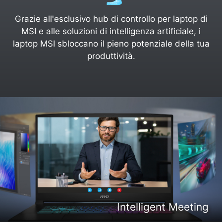
Grazie all'esclusivo hub di controllo per laptop di
MSI e alle soluzioni di intelligenza artificiale, i
laptop MSI sbloccano il pieno potenziale della tua
produttività.
Intelligent Content Creation
Intelligent Entertaiment
Intelligent Meeting
Intelligent Gaming