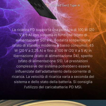
USB 3.2 Gen2 Type-A
La ricarica PD supporta una potenza di 100 W (20
V a 5 A) con sistema in funzione (stato di
alimentazione S0) e in modalità sospensione
(stato di standby moderno a basso consumo), 45
W (20 V a 2,25 A) e fino a 100 W (20 V a 5 A) in
ibernazione (stato di alimentazione S4), spento
(stato di alimentazione S5). Le prestazioni
complessive del sistema potrebbero essere
influenzate dall'adattamento della corrente di
ricarica. La velocità di ricarica varia a seconda del
sistema e dello stato della batteria. Si consiglia
l'utilizzo del caricabatterie PD MSI.