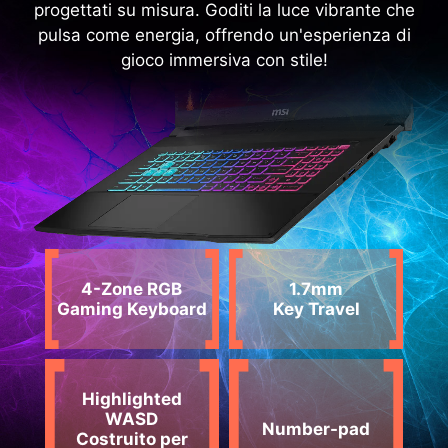
progettati su misura. Goditi la luce vibrante che
pulsa come energia, offrendo un'esperienza di
gioco immersiva con stile!
4-Zone RGB
1.7mm
Gaming Keyboard
Key Travel
Highlighted
WASD
Number-pad
Costruito per