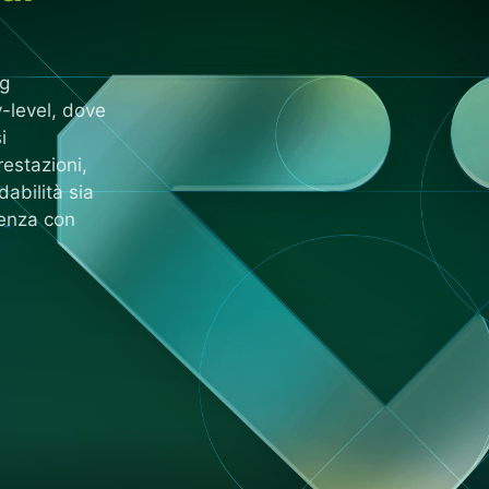
g
-level, dove
i
estazioni,
dabilità sia
tenza con