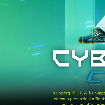
Il Cyborg 15 C13W è un lapt
cercano prestazioni affidabil
il multitasking, offre un’