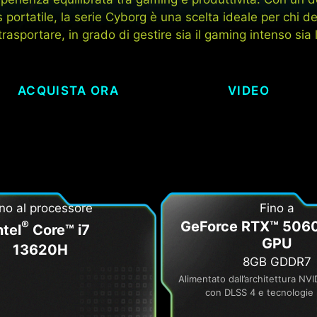
portatile, la serie Cyborg è una scelta ideale per chi 
trasportare, in grado di gestire sia il gaming intenso sia l
ACQUISTA ORA
VIDEO
no al processore
Fino a
®
GeForce RTX™ 5060
ntel
Core™ i7
GPU
13620H
8GB GDDR7
Alimentato dall’architettura NVI
con DLSS 4 e tecnologie