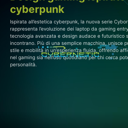
cyberpunk
Ispirata all’estetica cyberpunk, la nuova serie Cybor
rappresenta l’evoluzione dei laptop da gaming entry
tecnologia avanzata e design audace e futuristico s
incontrano. Più di una semplice macchina, unisce pr
stile e mobilità in un’esperienza fluida, offrendo affi
nel gaming sia nell’uso quotidiano per chi cerca po
personalità.