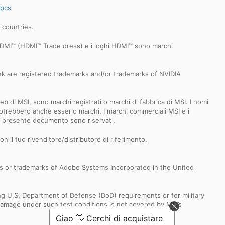
spcs
r countries.
 HDMI™ (HDMI™ Trade dress) e i loghi HDMI™ sono marchi
k are registered trademarks and/or trademarks of NVIDIA
b di MSI, sono marchi registrati o marchi di fabbrica di MSI. I nomi
 e potrebbero anche esserlo marchi. I marchi commerciali MSI e i
el presente documento sono riservati.
n il tuo rivenditore/distributore di riferimento.
s or trademarks of Adobe Systems Incorporated in the United
ng U.S. Department of Defense (DoD) requirements or for military
Damage under such test conditions is not covered by MSI’s