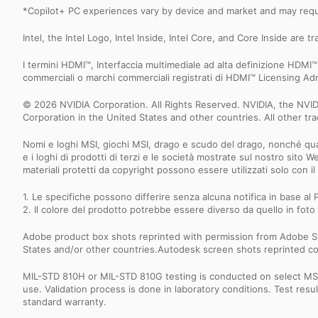
*Copilot+ PC experiences vary by device and market and may requir
Intel, the Intel Logo, Intel Inside, Intel Core, and Core Inside are 
I termini HDMI™, Interfaccia multimediale ad alta definizione HD
commerciali o marchi commerciali registrati di HDMI™ Licensing Admi
© 2026 NVIDIA Corporation. All Rights Reserved. NVIDIA, the NV
Corporation in the United States and other countries. All other t
Nomi e loghi MSI, giochi MSI, drago e scudo del drago, nonché quals
e i loghi di prodotti di terzi e le società mostrate sul nostro sito 
materiali protetti da copyright possono essere utilizzati solo con
1. Le specifiche possono differire senza alcuna notifica in base al P
2. Il colore del prodotto potrebbe essere diverso da quello in foto 
Adobe product box shots reprinted with permission from Adobe S
States and/or other countries.Autodesk screen shots reprinted co
MIL-STD 810H or MIL-STD 810G testing is conducted on select MSI 
use. Validation process is done in laboratory conditions. Test re
standard warranty.