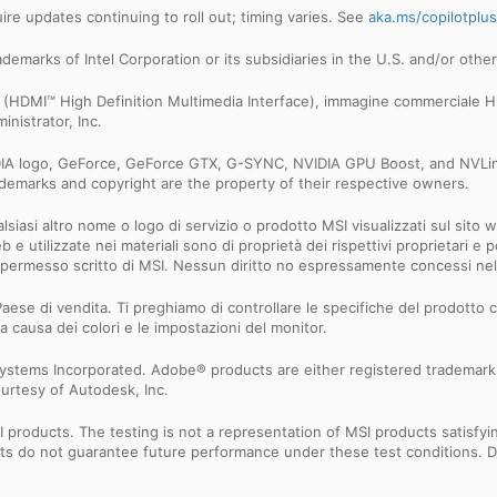
e updates continuing to roll out; timing varies. See
aka.ms/copilotplu
trademarks of Intel Corporation or its subsidiaries in the U.S. and/or othe
MI™ (HDMI™ High Definition Multimedia Interface), immagine commerciale
nistrator, Inc.
IDIA logo, GeForce, GeForce GTX, G-SYNC, NVIDIA GPU Boost, and NVLin
rademarks and copyright are the property of their respective owners.
iasi altro nome o logo di servizio o prodotto MSI visualizzati sul sito we
Web e utilizzate nei materiali sono di proprietà dei rispettivi proprietari
 il permesso scritto di MSI. Nessun diritto no espressamente concessi n
aese di vendita. Ti preghiamo di controllare le specifiche del prodotto co
a causa dei colori e le impostazioni del monitor.
ystems Incorporated. Adobe® products are either registered trademark
urtesy of Autodesk, Inc.
products. The testing is not a representation of MSI products satisfyi
sults do not guarantee future performance under these test conditions. 