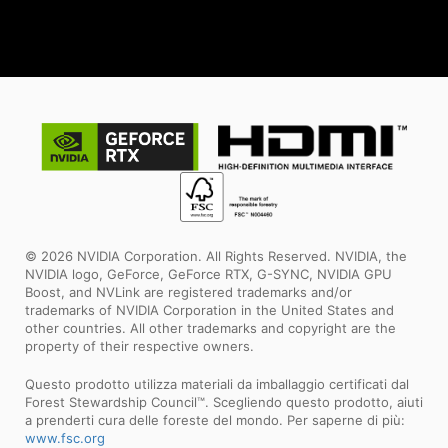
© 2026 NVIDIA Corporation. All Rights Reserved. NVIDIA, the
NVIDIA logo, GeForce, GeForce RTX, G-SYNC, NVIDIA GPU
Boost, and NVLink are registered trademarks and/or
trademarks of NVIDIA Corporation in the United States and
other countries. All other trademarks and copyright are the
property of their respective owners.
Questo prodotto utilizza materiali da imballaggio certificati dal
Forest Stewardship Council™. Scegliendo questo prodotto, aiuti
a prenderti cura delle foreste del mondo. Per saperne di più:
www.fsc.org