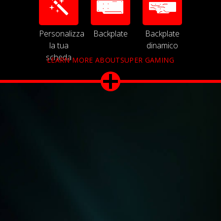
Personalizza
Backplate
Backplate
la tua
dinamico
scheda
LEARN MORE ABOUTSUPER GAMING