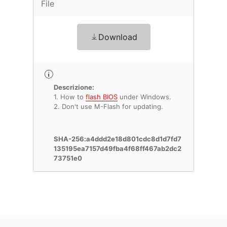
File
Download
Descrizione:
1. How to
flash BIOS
under Windows.
2. Don't use M-Flash for updating.
SHA-256:a4ddd2e18d801cdc8d1d7fd7
135195ea7157d49fba4f68ff467ab2dc2
73751e0