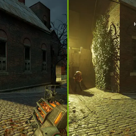
dering neurale che
 ridurre la latenza e
ione, DLSS 4,
y Reconstruction e
ce RTX™ Serie 50 e
orce RTX è il modo
er AI di NVIDIA nel
co del tuo PC.