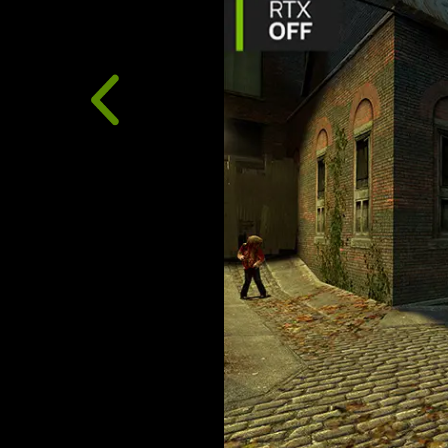
DLSS è una suite rivoluzionaria di tecnologie di ren
utilizza l’intelligenza artificiale per aumentare l’FPS,
migliorare la qualità dell’immagine. L’ultima innovaz
introduce la nuova Multi Frame Generation e un Ra
Super Resolution potenziati, grazie alle GPU GeFor
ai Tensor Core di quinta generazione. DLSS su GeF
migliore per giocare, supportato da un supercomput
cloud che migliora costantemente le capacità di gio
QUALE VIDEOGIOCO