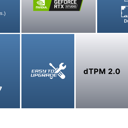
s.)
dTPM 2.0
7