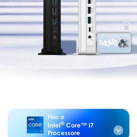
✕
Fino a
®
Intel
Core™ i7
Processore