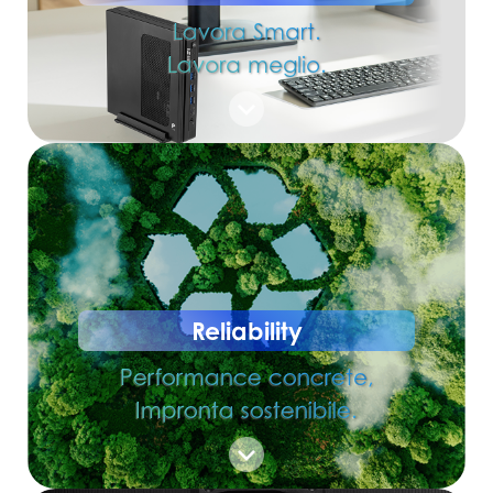
Lavora Smart.
Lavora meglio.
Reliability
Performance concrete,
Impronta sostenibile.