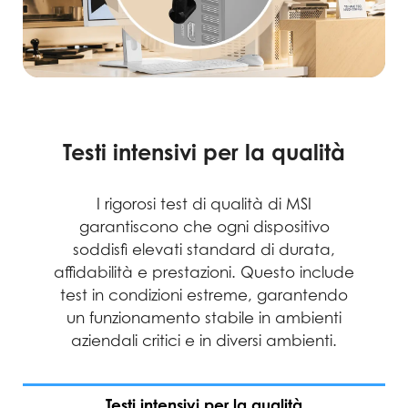
Qualità senza compromessi
Testi intensivi per la qualità
24h su 24h, 7 giorni su 7
I test MIL-STD-1916 garantiscono che i
Il nostro impegno costante per la
I rigorosi test di qualità di MSI
prodotti MSI soddisfano gli standard di
qualità si riflette nei nostri approfonditi
garantiscono che ogni dispositivo
elevate prestazioni, offrendo esperienze
test di affidabilità, che generano oltre
soddisfi elevati standard di durata,
affidabilità e prestazioni. Questo include
affidabili e professionali con PC desktop
246.000 ore di MTBF (Mean Time
test in condizioni estreme, garantendo
Between Failures). Garantiamo
al loro meglio.
Video Here.
affidabilità e disponibilità 24 ore su 24, 7
un funzionamento stabile in ambienti
giorni su 7, offrendo un'esperienza utente
aziendali critici e in diversi ambienti.
senza intoppi.
Testi intensivi per la qualità