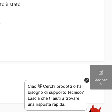
to è stato
.
Feedbac
Survey
k