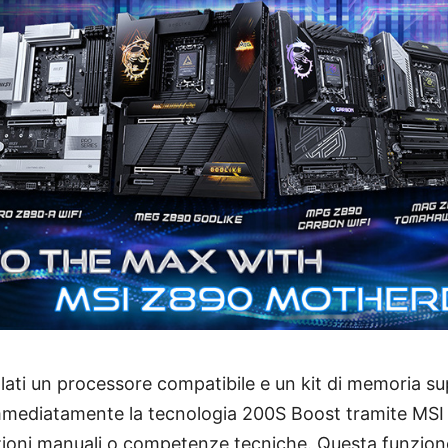
llati un processore compatibile e un kit di memoria sup
mmediatamente la tecnologia 200S Boost tramite MSI 
zioni manuali o competenze tecniche. Questa funzione