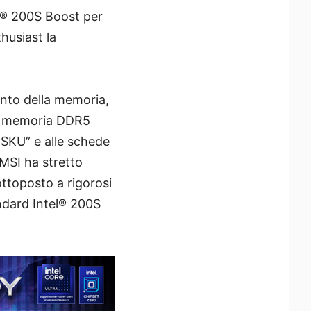
el® 200S Boost per
husiast la
ento della memoria,
lla memoria DDR5
-SKU” e alle schede
 MSI ha stretto
ottoposto a rigorosi
ndard Intel® 200S