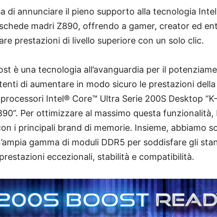
a di annunciare il pieno supporto alla tecnologia Int
schede madri Z890, offrendo a gamer, creator ed ent
are prestazioni di livello superiore con un solo clic.
st è una tecnologia all’avanguardia per il potenziam
tenti di aumentare in modo sicuro le prestazioni de
processori Intel® Core™ Ultra Serie 200S Desktop “K
Z890”. Per ottimizzare al massimo questa funzionalità,
con i principali brand di memorie. Insieme, abbiamo s
un’ampia gamma di moduli DDR5 per soddisfare gli sta
estazioni eccezionali, stabilità e compatibilità.