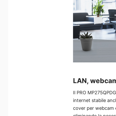
LAN, webcam 
Il PRO MP275QPDG è
internet stabile an
cover per webcam e 
eliminando la necess