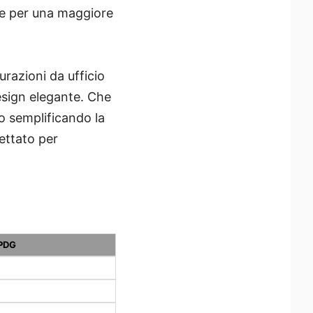
ale per una maggiore
razioni da ufficio
esign elegante. Che
 o semplificando la
ettato per
QPDG