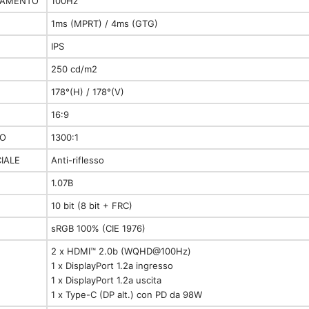
NAMENTO
100Hz
1ms (MPRT) / 4ms (GTG)
IPS
250 cd/m2
178°(H) / 178°(V)
16:9
TO
1300:1
IALE
Anti-riflesso
1.07B
10 bit (8 bit + FRC)
sRGB 100% (CIE 1976)
2 x HDMI™ 2.0b (WQHD@100Hz)
1 x DisplayPort 1.2a ingresso
1 x DisplayPort 1.2a uscita
1 x Type-C (DP alt.) con PD da 98W