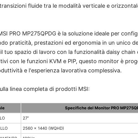
ransizioni fluide tra le modalità verticale e orizzont
MSI PRO MP275QPDG è la soluzione ideale per configu
o praticità, prestazioni ed ergonomia in un unico d
l tuo spazio di lavoro con la funzionalità daisy chain
itivi con le funzioni KVM e PIP, questo monitor è prog
oduttività e l'esperienza lavorativa complessiva.
ulla linea completa di prodotti MSI:
le
Specifiche del Monitor PRO MP275
LLO
27”
ELLO
2560 x 1440 (WQHD)