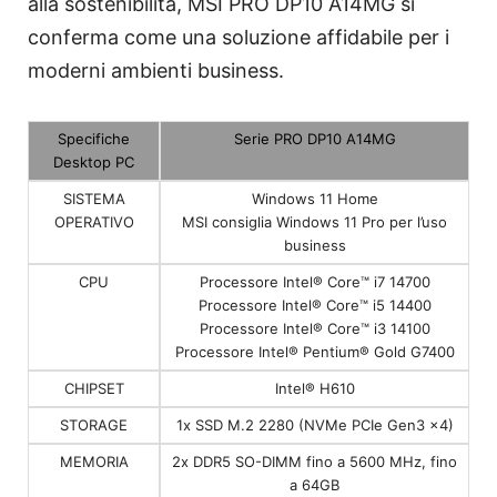
alla sostenibilità, MSI PRO DP10 A14MG si
conferma come una soluzione affidabile per i
moderni ambienti business.
Specifiche
Serie PRO DP10 A14MG
Desktop PC
SISTEMA
Windows 11 Home
OPERATIVO
MSI consiglia Windows 11 Pro per l’uso
business
CPU
Processore Intel® Core™ i7 14700
Processore Intel® Core™ i5 14400
Processore Intel® Core™ i3 14100
Processore Intel® Pentium® Gold G7400
CHIPSET
Intel® H610
STORAGE
1x SSD M.2 2280 (NVMe PCIe Gen3 x4)
MEMORIA
2x DDR5 SO-DIMM fino a 5600 MHz, fino
a 64GB