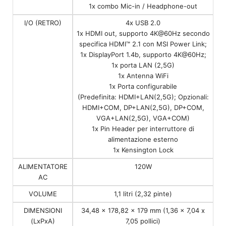
1x combo Mic-in / Headphone-out
I/O (RETRO)
4x USB 2.0
1x HDMI out, supporto 4K@60Hz secondo
specifica HDMI™ 2.1 con MSI Power Link;
1x DisplayPort 1.4b, supporto 4K@60Hz;
1x porta LAN (2,5G)
1x Antenna WiFi
1x Porta configurabile
(Predefinita: HDMI+LAN(2,5G); Opzionali:
HDMI+COM, DP+LAN(2,5G), DP+COM,
VGA+LAN(2,5G), VGA+COM)
1x Pin Header per interruttore di
alimentazione esterno
1x Kensington Lock
ALIMENTATORE
120W
AC
VOLUME
1,1 litri (2,32 pinte)
DIMENSIONI
34,48 x 178,82 x 179 mm (1,36 x 7,04 x
(LxPxA)
7,05 pollici)