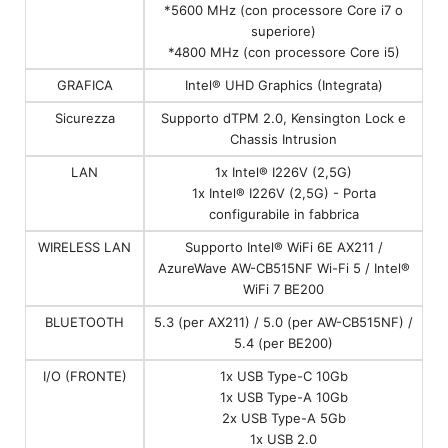
*5600 MHz (con processore Core i7 o
superiore)
*4800 MHz (con processore Core i5)
GRAFICA
Intel® UHD Graphics (Integrata)
Sicurezza
Supporto dTPM 2.0, Kensington Lock e
Chassis Intrusion
LAN
1x Intel® I226V (2,5G)
1x Intel® I226V (2,5G) - Porta
configurabile in fabbrica
WIRELESS LAN
Supporto Intel® WiFi 6E AX211 /
AzureWave AW-CB515NF Wi-Fi 5 / Intel®
WiFi 7 BE200
BLUETOOTH
5.3 (per AX211) / 5.0 (per AW-CB515NF) /
5.4 (per BE200)
I/O (FRONTE)
1x USB Type-C 10Gb
1x USB Type-A 10Gb
2x USB Type-A 5Gb
1x USB 2.0