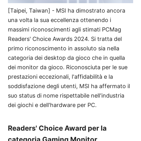
[Taipei, Taiwan] - MSI ha dimostrato ancora
una volta la sua eccellenza ottenendo i
massimi riconoscimenti agli stimati PCMag
Readers' Choice Awards 2024. Si tratta del
primo riconoscimento in assoluto sia nella
categoria dei desktop da gioco che in quella
dei monitor da gioco. Riconosciuta per le sue
prestazioni eccezionali, l'affidabilità e la
soddisfazione degli utenti, MSI ha affermato il
suo status di nome rispettabile nell'industria
dei giochi e dell'hardware per PC.
Readers' Choice Award per la
categoria Gaming Monitor