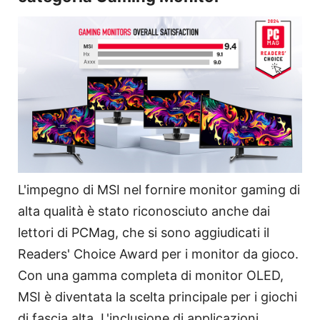
L'impegno di MSI nel fornire monitor gaming di
alta qualità è stato riconosciuto anche dai
lettori di PCMag, che si sono aggiudicati il
Readers' Choice Award per i monitor da gioco.
Con una gamma completa di monitor OLED,
MSI è diventata la scelta principale per i giochi
di fascia alta. L'inclusione di applicazioni