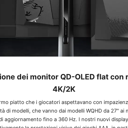
one dei monitor QD-OLED flat con 
4K/2K
ermo piatto che i giocatori aspettavano con impazien
età di modelli, che vanno dai modelli WQHD da 27" ai
i aggiornamento fino a 360 Hz. I nostri nuovi displa
tivamente le prestazioni visive dei giochi AAA, in parti