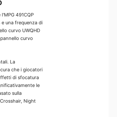
D
 e l'MPG 491CQP
 e una frequenza di
nello curvo UWQHD
pannello curvo
ali. La
ura che i giocatori
fetti di sfocatura
gnificativamente le
asato sulla
 Crosshair, Night