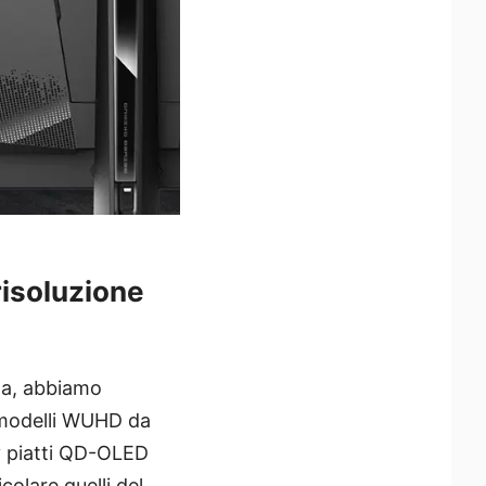
risoluzione
za, abbiamo
 modelli WUHD da
y piatti QD-OLED
colare quelli del