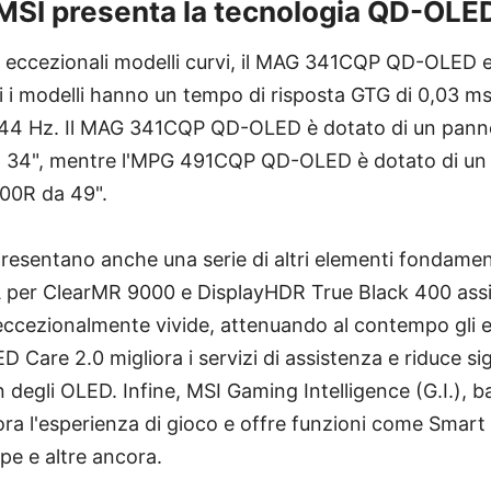
MSI presenta la tecnologia QD-OLE
ue eccezionali modelli curvi, il MAG 341CQP QD-OLED
i modelli hanno un tempo di risposta GTG di 0,03 ms
144 Hz. Il MAG 341CQP QD-OLED è dotato di un pan
34", mentre l'MPG 491CQP QD-OLED è dotato di un 
0R da 49".
presentano anche una serie di altri elementi fondament
 per ClearMR 9000 e DisplayHDR True Black 400 assic
ccezionalmente vivide, attenuando al contempo gli ef
 Care 2.0 migliora i servizi di assistenza e riduce si
in degli OLED. Infine, MSI Gaming Intelligence (G.I.), b
iora l'esperienza di gioco e offre funzioni come Smart
pe e altre ancora.