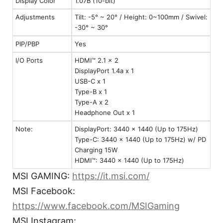
Display Color
1.07B (10-bit)
Adjustments
Tilt: -5° ~ 20° / Height: 0~100mm / Swivel:
-30° ~ 30°
PIP/PBP
Yes
I/O Ports
HDMI™ 2.1 x 2
DisplayPort 1.4a x 1
USB-C x 1
Type-B x 1
Type-A x 2
Headphone Out x 1
Note:
DisplayPort: 3440 x 1440 (Up to 175Hz)
Type-C: 3440 x 1440 (Up to 175Hz) w/ PD
Charging 15W
HDMI™: 3440 x 1440 (Up to 175Hz)
MSI GAMING:
https://it.msi.com/
MSI Facebook:
https://www.facebook.com/MSIGaming
MSI Instagram: