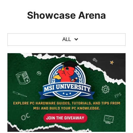
Showcase Arena
ALL
TUTTE
LAPTOPS
DESKTOPS
MONITORS
GRAPHICS CARDS
MOTHERBOARDS
CASE & COMPONENTS