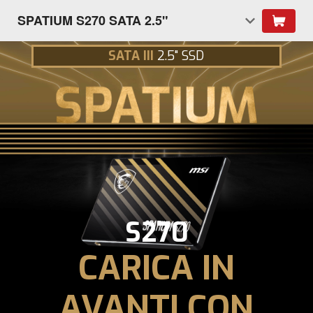
SPATIUM S270 SATA 2.5"
SATA III
2.5" SSD
S270
CARICA IN
AVANTI CON