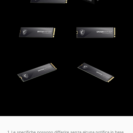
1. Le specifiche possono differire senza alcuna notifica in base