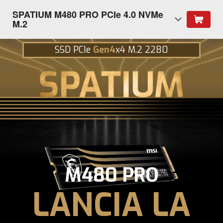
SPATIUM M480 PRO PCIe 4.0 NVMe
M.2
SSD PCIe
Gen4
x4 M.2 2280
M480 PRO
LANCIA LA