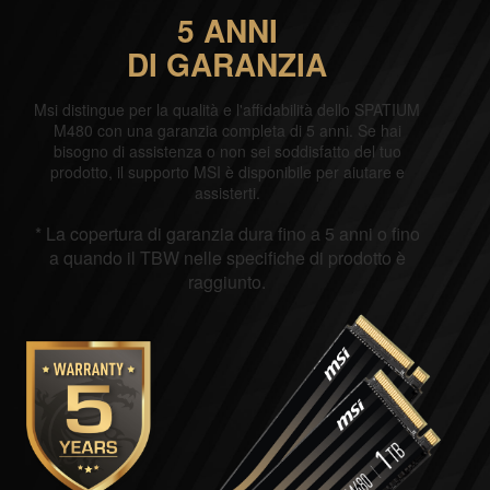
5 ANNI
DI GARANZIA
Msi distingue per la qualità e l'affidabilità dello SPATIUM
M480 con una garanzia completa di 5 anni. Se hai
bisogno di assistenza o non sei soddisfatto del tuo
prodotto, il supporto MSI è disponibile per aiutare e
assisterti.
* La copertura di garanzia dura fino a 5 anni o fino
a quando il TBW nelle specifiche di prodotto è
raggiunto.