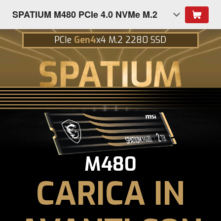
SPATIUM M480 PCIe 4.0 NVMe M.2
PCIe
Gen4
x4 M.2 2280 SSD
M480
CARICA IN