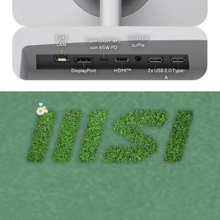
Porta
Uscita per
Type-C (DP alt.)
LAN
cuffie
con 65W PD
DisplayPort
HDMI™
2x USB 2.0 Type-
A