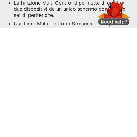
La funzione Multi Control ti permette di gestire
due dispositivi da un unico schermo con un solo
set di periferiche.
Usa l'app Multi-Platform Streamer Prime per
condividere facilmente contenuti in diretta su più
piattaforme per un'esperienza di streaming senza
interruzioni.
Due altoparlanti integrati alimentati da Dolby
Audio, pensati per diversi scenari e preferenze. ⁴
Il supporto regolabile a 4 vie con inclinazione,
altezza, rotazione e pivot per soddisfare le tue
esigenze ergonomiche.
USB Type-C con 65W di alimentazione per
collegare e ricaricare i tuoi dispositivi senza
sforzo.
CONFIGURAZIONI
SHOP NOW