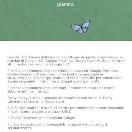
pianeta.
Google TV è il nome dell'esperienza software di questo dispositivo e un
marchio di Google LLC. Google, YouTube, Google Cast, YouTube Music e
altri marchi sono marchi di Google LLC.
Richiede una connessione a Internet e un account Google. Potrebbe
essere necessaria l'iscrizione, il download o l'acquisto per la
visualizzazione. Alcune app, contenuti e/o funzionalità potrebbero non
essere disponibili in tutti i paesi. Soggetto a disponibilità.
Richiede una connessione a Internet. Potrebbero essere necessari
abbonamenti per i servizi.
Dolby, Dolby Audio e il simbolo del doppio D sono marchi di Dolby
Laboratories Licensing Corporation.
Alcune app, contenuti e/o funzionalità potrebbero non essere disponibili
in tutti i paesi. Soggetto a disponibilità.
Richiede l'accesso con un account Google.
Funziona con dispositivi compatibili. I dispositivi sono venduti
separatamente.