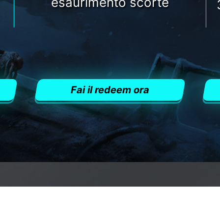
esaurimento scorte
Fai il redeem ora
OGLI L'OPPORTUNI