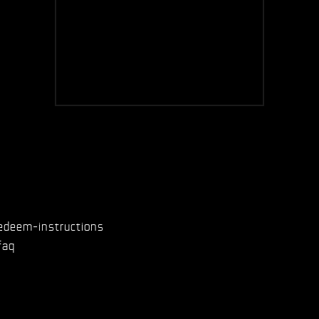
edeem-instructions
faq