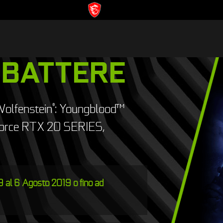
MBATTERE
Wolfenstein
: Youngblood™
®
Force RTX 20 SERIES,
 al 6 Agosto 2019 o fino ad