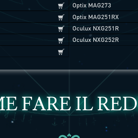
Optix MAG273
Optix MAG251RX
Oculux NXG251R
Oculux NXG252R
E FARE IL RE