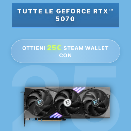
TUTTE LE GEFORCE RTX™
5070
25€
OTTIENI
STEAM WALLET
CON