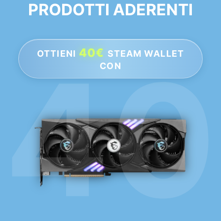
PRODOTTI ADERENTI
40€
OTTIENI
STEAM WALLET
CON