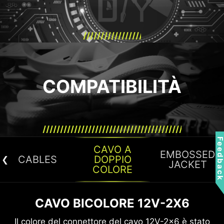
COMPATIBILITÀ
Feedbac
CAVO A
EMBOSSED
CABLES
DOPPIO
JACKET
COLORE
CAVO BICOLORE 12V-2X6
M
1 X
ATX
CAVO MODULARE CON
d
ATX
Il colore del connettore del cavo 12V-2x6 è stato