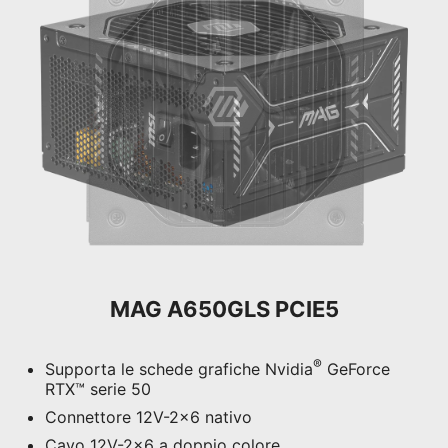
1 X
SATA / PERIPHERAL
PCIE 5.1
(12V-2x6 PIN) x 1
MAG A650GLS PCIE5
1 X
12V-2x6
®
Supporta le schede grafiche Nvidia
GeForce
RTX™ serie 50
Connettore 12V-2x6 nativo
Cavo 12V-2x6 a doppio colore