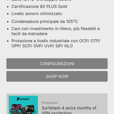
2
Certificazione 80 PLUS Gold
PCIE
Livello sonoro ottimizzato
(6+2 PIN) x 2
o
Condensatore principale da 105
C
1 X
Cavi con rivestimento in rilievo, più flessibili e
SATA / PERIPHERAL / FDD
facili da instradare
Protezione a livello industriale con OCP/ OTP/
OPP/ SCP/ OVP/ UVP/ SIP/ NLO
CONFIGURAZIONI
SHOP NOW
*Le immagini sono solo a scopo di riferimento per il
numero dei cavi; l’aspetto potrebbe differire dal
prodotto reale.
SATA
(15 PIN) x 5
Promozioni
Surfshark-4 extra months of
VPN protection