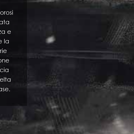
orosi
tata
za e
e la
rie
ione
ccia
elta
base.