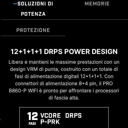
SOLUZIONI DI
MEMORIE
POTENZA
PROTEZIONE
"PROTEZIONE ESD DOPPIA"
12+1+1+1 DRPS POWER DESIGN
SOPPRESSORI DI TENSIONE
SUPPORTO MEMORIA DDR5
TRANSITORIA (TVS)
CON ALTE PRESTAZIONI
Libera e mantieni le massime prestazioni con un
design VRM di punta, costruito con un totale di
I Soppressori di Tensione Transitoria (TVS) sono
Un enorme passo avanti nel miglioramento delle
fasi di alimentazione digitali 12+1+1+1. Con
dispositivi di sicurezza utilizzati per proteggere
prestazioni DDR con la più recente memoria
connettori di alimentazione 8+4 pin, il PRO
da sovratensioni. Tutti i modelli di schede madri
DDR5. Combinata con il processo di saldatura
B860-P WIFI è pronto per affrontare i processori
MSI sono dotati di TVS. Quando si verifica un
SMT dedicato e la tecnologia MSI Memory
di fascia alta.
picco di tensione anomalo, i TVS passano da
Boost, la PRO B860-P WIFI è pronta a offrire
uno stato ad alta resistenza a uno stato a
prestazioni di memoria di livello mondiale.
bassa resistenza, deviando la tensione in
12
Vcore DRPS
eccesso verso la massa. Questo aiuta a
P-PRK
XMP
MEMORY
SMT
FASI
prevenire danni ai circuiti causati da tensioni