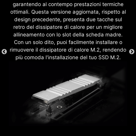
comodità, migliorando al contempo la durabilità
garantendo al contempo prestazioni termiche
senza dover entrare in impostazioni complicate.
complessiva del tuo sistema.
ottimali. Questa versione aggiornata, rispetto al
design precedente, presenta due tacche sul
retro del dissipatore di calore per un migliore
EZ DEBUG LED
allineamento con lo slot della scheda madre.
Con un solo dito, puoi facilmente installare o
Le LED onboard indicheranno la fonte
rimuovere il dissipatore di calore M.2, rendendo
del problema, così saprai esattamente
più comoda l'installazione del tuo SSD M.2.
dove guardare per far ripartire il
sistema.
XMP
Scegli tra i profili XMP
preimpostati per effettuare
automaticamente l'overclock
MSI DRIVER UTILITY
ASSEMBLAGGIO EZ
della memoria DDR compatibile e
Una volta connesso a Internet, MSI Driver Utility
ottenere prestazioni ottimali.
I circuiti delle schede madri MSI garantiscono
Installer rileverà e mostrerà automaticamente i