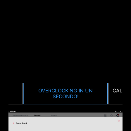
CPU / PWM IC
A
OVERCLOCKING IN UN
CALIBR
E
SECONDO!