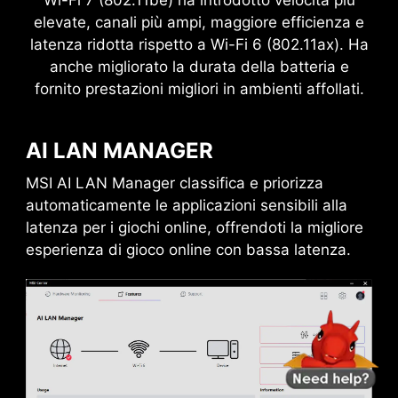
elevate, canali più ampi, maggiore efficienza e
latenza ridotta rispetto a Wi-Fi 6 (802.11ax). Ha
anche migliorato la durata della batteria e
fornito prestazioni migliori in ambienti affollati.
AI LAN MANAGER
MSI AI LAN Manager classifica e priorizza
automaticamente le applicazioni sensibili alla
latenza per i giochi online, offrendoti la migliore
esperienza di gioco online con bassa latenza.
DAISY CHAIN
EXTERNAL
STORAGE / DOCKS
Connect multiple Thunderbolt™ devices in a
daisy chain, allowing data, power, and video