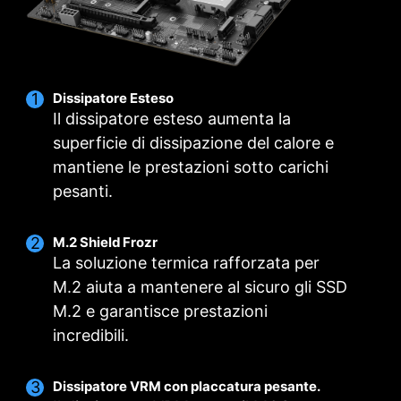
VENTOLE MANUALI
Dissipatore Esteso
Il dissipatore esteso aumenta la
superficie di dissipazione del calore e
mantiene le prestazioni sotto carichi
pesanti.
M.2 Shield Frozr
La soluzione termica rafforzata per
M.2 aiuta a mantenere al sicuro gli SSD
M.2 e garantisce prestazioni
VENTOLE SMART & VENTOLE MANUALI
PROFILI MULTIPLI
User Scenario
incredibili.
Segui la modalità MSI Center
Ventole smart
Salva fino a 5 profili per più occasioni
Regola le impostazioni della ventola in base alla
Consenti agli utenti di modificare la curva di
Dissipatore VRM con placcatura pesante.