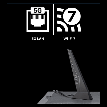
1x
32
Gbps
Sys Fan
5G LAN
Wi-Fi 7
Rinforzato,
Connessioni saldate pesanti
Gli slot MSI PCI Express
Steel Armor sono fissati
alla scheda madre con
punti di saldatura
Pump Fan
aggiuntivi e supportano il
peso di schede grafiche