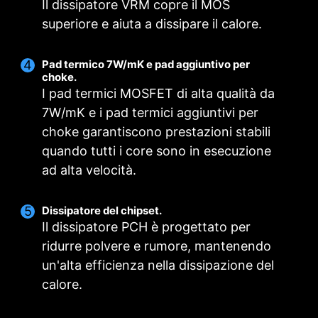
Il dissipatore VRM copre il MOS
modalità selezionata nello scenario utente
temperatura con i 4 punti forniti
superiore e aiuta a dissipare il calore.
Ventole Manuali
BIOS Mode
Consenti agli utenti di modificare manualmente
Regola le impostazioni della ventola nel BIOS
la temperatura a una percentuale impostata
Pad termico 7W/mK e pad aggiuntivo per
Personalizzazione utente
PER DISSIPATORE
PER DISSIPATORE
choke.
Personalizza le impostazioni della ventola da
CPU
LIQUIDO
I pad termici MOSFET di alta qualità da
parte degli utenti
Consegna di potenza
7W/mK e i pad termici aggiuntivi per
da 3A / Supporta il
choke garantiscono prestazioni stabili
rilevamento
quando tutti i core sono in esecuzione
automatico
ad alta velocità.
Dissipatore del chipset.
Il dissipatore PCH è progettato per
ridurre polvere e rumore, mantenendo
PER VENTOLA DI
un'alta efficienza nella dissipazione del
SISTEMA
calore.
Supporta il
rilevamento