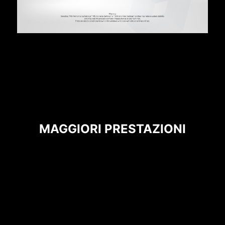
PROTEZIONE DA
SOVRACORRENTE
Le schede madri MSI danno priorità alla
sicurezza con la protezione da sovracorrente
(OCP) integrata, assicurando che componenti
cruciali come le porte USB, la memoria DDR, il
PWM IC e la CPU siano protetti da una corrente
eccessiva. Questo meccanismo di protezione
MAGGIORI PRESTAZIONI
proattivo riduce il rischio di danni o
malfunzionamenti dovuti a sovratensioni,
promuovendo la stabilità del sistema a lungo
termine. Questo impegno nella protezione
dell'hardware sottolinea la dedizione di MSI alla
produzione di schede madri che privilegiano
durata e stabilità.