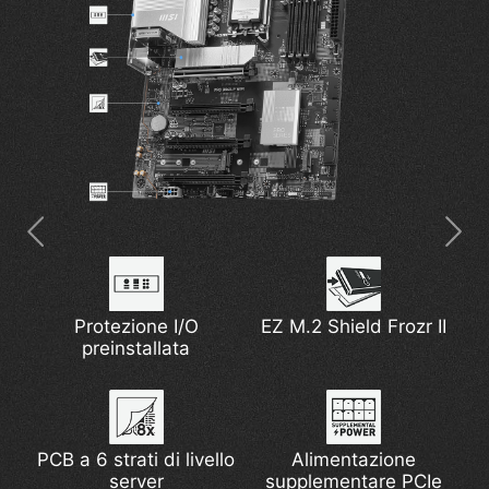
Pad termici MOSFET
Protezione I/O
EZ M.2 Shield Frozr II
Dissipatore Esteso
preinstallata
da 7W/mK
Thunderbolt 4
5G Network Solution
PCB a 6 strati di livello
EZ M.2 Shield Frozr II
Pump Fan Support
Alimentazione
Latest Wi-Fi 7
Supporto DDR5
server
supplementare PCIe