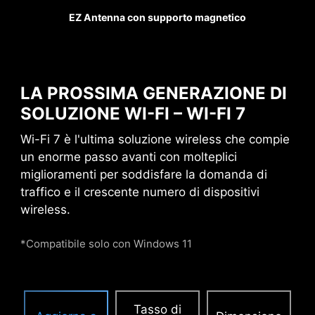
pesanti. Quando ogni
EZ Antenna con supporto magnetico
vantaggio nei giochi
conta, Steel Armor
protegge il punto di
contatto dalle interferenze
LA PROSSIMA GENERAZIONE DI
elettromagnetiche.
SOLUZIONE WI-FI – WI-FI 7
Wi-Fi 7 è l'ultima soluzione wireless che compie
ALIMENTAZIONE
un enorme passo avanti con molteplici
SUPPLEMENTARE PCIE
miglioramenti per soddisfare la domanda di
traffico e il crescente numero di dispositivi
Il connettore di alimentazione supplementare
wireless.
PCIe esclusivo fornisce energia dedicata per le
elevate esigenze di potenza delle GPU utilizzate
*Compatibile solo con Windows 11
nel calcolo AI e nel gaming, garantendo
prestazioni stabili, efficienti e costanti.
Scopri di
più sulla compatibilità con il case.
Tasso di