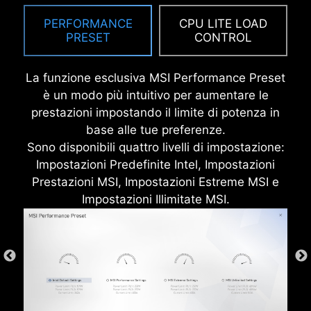
Modalità High Efficiency offrono agli
ridurre il rumore delle radiazioni
PERFORMANCE
CPU LITE LOAD
utenti la flessibilità di identificare
elettromagnetiche dal sistema, nonché molto
PRESET
CONTROL
rapidamente la configurazione ideale,
più resistente rispetto agli scudi I/O tradizionali.
adattata alle loro esigenze e capacità
La funzione esclusiva MSI Performance Preset
di overclocking della memoria.
è un modo più intuitivo per aumentare le
prestazioni impostando il limite di potenza in
base alle tue preferenze.
Sono disponibili quattro livelli di impostazione:
Impostazioni Predefinite Intel, Impostazioni
Prestazioni MSI, Impostazioni Estreme MSI e
Impostazioni Illimitate MSI.
* L'immagine sopra è solo a scopo illustrativo. Si prega
di fare riferimento alle pagine delle specifiche per
ulteriori dettagli.