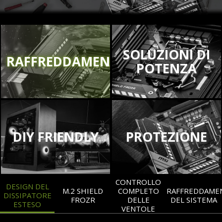
SOLUZIONI DI
RAFFREDDAMENTO
POTENZA
DIY FRIENDLY
PROTEZIONE
CONTROLLO
DESIGN DEL
M.2 SHIELD
COMPLETO
RAFFREDDAME
DISSIPATORE
FROZR
DELLE
DEL SISTEMA
ESTESO
VENTOLE