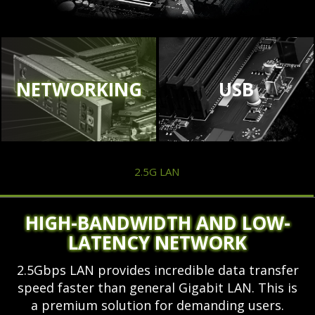
NETWORKING
USB
2.5G LAN
HIGH-BANDWIDTH AND LOW-
LATENCY NETWORK
2.5Gbps LAN provides incredible data transfer
speed faster than general Gigabit LAN. This is
a premium solution for demanding users.