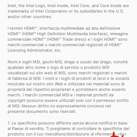
Intel, the Intel Logo, Intel Inside, Intel Core, and Core Inside are
trademarks of Intel Corporation or its subsidiaries in the U.S.
and/or other countries.
I termini HDMI™, Interfaccia multimediale ad alta definizione
HDMI™ (HDMI™ High Definition Multimedia Interface), immagine
commerciale HDMI™ (HDMI™ Trade dress) e i loghi HDMI™ sono
marchi commerciali o marchi commerciali registrati di HDMI™
Licensing Administrator, Inc.
Nomi e loghi MSI, giochi MSI, drago e scudo del drago, nonché
qualsiasi altro nome o logo di servizio o prodotto MSI
visualizzati sul sito web di MSI, sono marchi registrati o marchi
di fabbrica di MSI. I nomi e i loghi di prodotti di terzi e le società
mostrate sul nostro sito Web e utilizzate nei materiali sono di
proprietà dei rispettivi proprietari e potrebbero anche esserlo
marchi. I marchi commerciali MSI e i materiali protetti da
copyright possono essere utilizzati solo con il permesso scritto
di MSI. Nessun diritto no espressamente concessi nel
presente documento sono riservati.
1. Le specifiche possono differire senza alcuna notifica in base
al Paese di vendita. Ti preghiamo di controllare le specifiche del
prodotto con il tuo rivenditore/distributore di riferimento.<br>