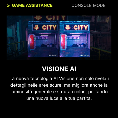
GAME ASSISTANCE
CONSOLE MODE
MSI CONSOLE MODE
VISIONE AI
La nuova tecnologia AI Visione non solo rivela i
Dopo che la tecnologia integrata HDMI™ CEC
dettagli nelle aree scure, ma migliora anche la
(Consumer Electronics Control) è collegata ai
luminosità generale e satura i colori, portando
controller di PlayStation o Switch, i controller
possono essere utilizzati per riattivare lo schermo
una nuova luce alla tua partita.
con modalità differenti, regolabili per diversi
dispositivi.