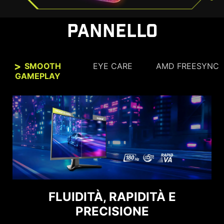
PANNELLO
SMOOTH
EYE CARE
AMD FREESYNC
GAMEPLAY
VEDI CHIARAMENTE E
FLUIDITÀ, RAPIDITÀ E
COMODAMENTE.
PRECISIONE
Le tecnologie Anti-Flicker e Less Blue Light