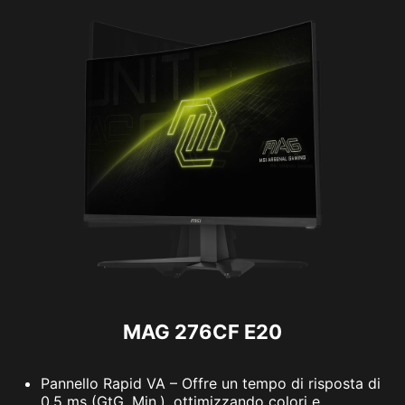
MAG 276CF E20
Pannello Rapid VA – Offre un tempo di risposta di
0,5 ms (GtG, Min.), ottimizzando colori e