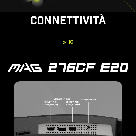
CONNETTIVITÀ
IO