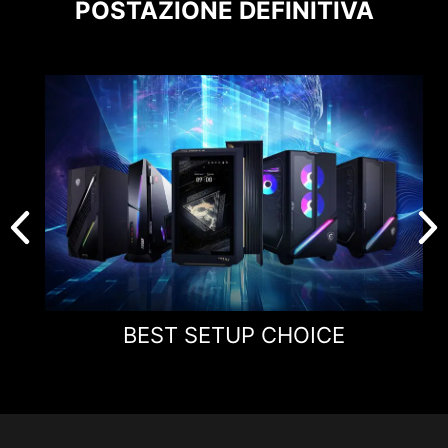
POSTAZIONE DEFINITIVA
BEST SETUP CHOICE