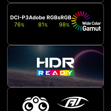
DCI-P3
Adobe RGB
sRGB
76
81
98
%
%
%