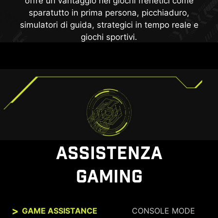
offre un vantaggio nei giochi frenetici come
riducendo il livello di sfarfallio e mostrando
sparatutto in prima persona, picchiaduro,
quantità inferiori di luce blu. Puoi giocare per
simulatori di guida, strategici in tempo reale e
periodi più lunghi senza affaticare gli occhi.
giochi sportivi.
GAMING SENZA RINUNCE
Il gaming non dovrebbe essere una scelta tra
gameplay a scatti e frame interrotti. Con il
monitor da gioco MSI, sperimenterai prestazioni
fluide e prive di artefatti. Goditi un gameplay
senza tearing e senza stutter con supporto HDR
aggiuntivo.
ASSISTENZA
*Nota: la tecnologia FreeSync Premium Pro richiede sia
un monitor che una scheda grafica AMD Radeon™ con
supporto FreeSync Premium Pro. Visita
GAMING
https://www.amd.com/freesync
per maggiori dettagli.
Verifica la compatibilità con il produttore del tuo sistema
prima dell'acquisto.
GAME ASSISTANCE
CONSOLE MODE