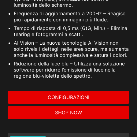
luminosità dello schermo.
Frequenza di aggiornamento a 200Hz – Reagisci
più rapidamente con immagini più fluide.
Tempo di risposta di 0,5 ms (GtG, Min.) – Elimina
tearing e fotogrammi a scatti.
AI Vision – La nuova tecnologia AI Vision non
solo rivela i dettagli nelle aree scure, ma aumenta
anche la luminosità complessiva e satura i colori.
Riduzione della luce blu – Utilizza una soluzione
software per ridurre l’emissione di luce nella
regione blu-violetta dello spettro.
CONFIGURAZIONI
SHOP NOW