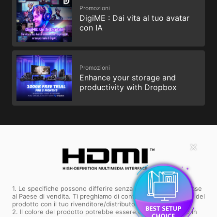
Promozioni
DigiME : Dai vita al tuo avatar
con IA
Promozioni
Enhance your storage and
productivity with Dropbox
✕
1. Le specifiche possono differire senza alcuna notifica in base
al Paese di vendita. Ti preghiamo di controllare le specifiche del
prodotto con il tuo rivenditore/distributore di riferimento.
2. Il colore del prodotto potrebbe essere diverso da quello in