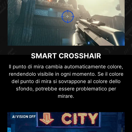
schermo sia sempre nelle condizioni ottimali.
HDMI™ 2.1 48Gbps
SMART CROSSHAIR
HDMI™ 2.0 18Gbps
Il punto di mira cambia automaticamente colore,
rendendolo visibile in ogni momento. Se il colore
del punto di mira si sovrappone al colore dello
HDMI™ 1.2 10.2Gbps
sfondo, potrebbe essere problematico per
mirare.