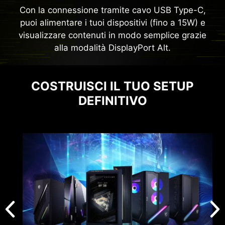
Con la connessione tramite cavo USB Type-C,
puoi alimentare i tuoi dispositivi (fino a 15W) e
visualizzare contenuti in modo semplice grazie
alla modalità DisplayPort Alt.
COSTRUISCI IL TUO SETUP
DEFINITIVO
Dimensione del pannello
26,5"
Tipo di pannello
QD-OLED
Formato
16:9
Risoluzione del
3840 x 2160
pannello
(UHD)
Frequenza di aggiornamento
240Hz