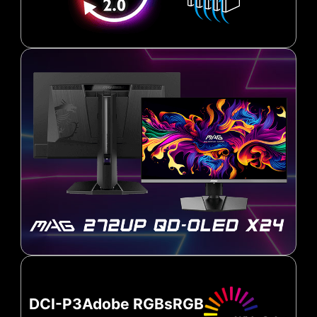
DCI-P3
Adobe RGB
sRGB