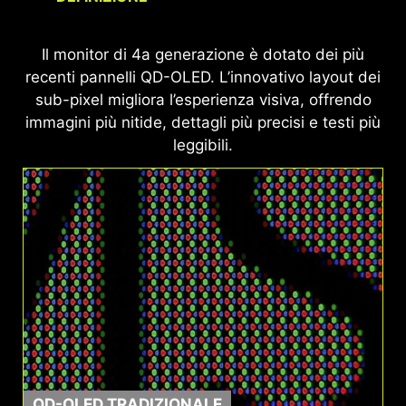
Il monitor MSI, certificato con VESA DisplayHDR™
Il monitor di 4a generazione è dotato dei più
True Black 400, offre una copertura del 99%
recenti pannelli QD-OLED. L’innovativo layout dei
DCI-P3 e una precisione Delta E < 2, offrendo
sub-pixel migliora l’esperienza visiva, offrendo
colori vividi, immagini dettagliate e un'esperienza
immagini più nitide, dettagli più precisi e testi più
visiva realistica per un'esperienza di gioco e
leggibili.
multimediale superiore.
QD-OLED TRADIZIONALE