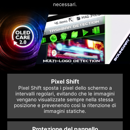
dissipazione del calore efficiente e silenziosa,
OLED, superando la copertura standard
necessari.
includendo protezioni contro il problema del
prolungando la durata del pannello.
burn-in degli OLED.
Pixel Shift
Pixel Shift sposta i pixel dello schermo a
intervalli regolari, evitando che le immagini
vengano visualizzate sempre nella stessa
posizione e prevenendo così la ritenzione di
immagini statiche.
Protezione del pannello