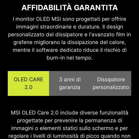
AFFIDABILITÀ GARANTITA
I monitor OLED MSI sono progettati per offrire
immagini straordinarie e durature. Il design
personalizzato del dissipatore e l'avanzato film in
grafene migliorano la dissipazione del calore,
mentre il software dedicato riduce il rischio di
burn-in nel tempo.
OLED CARE
3 anni di
Dissipatore
2.0
garanzia
personalizzato
MSI riconosce l’importanza di offrire un supporto
MSI OLED Care 2.0 include diverse funzionalità
I pannelli QD-OLED sono dotati di un film in
grafene per una superiore conducibilità termica e
completo, permettendo agli utenti di godersi
progettate per prevenire la permanenza di
di dissipatori personalizzati, che permettono un
immagini o elementi statici sullo schermo e per
l’esperienza di gioco senza preoccupazioni.
regolare i livelli di luminosità di picco quando non
Offriamo una garanzia di 3 anni per i pannelli
funzionamento senza ventole per una