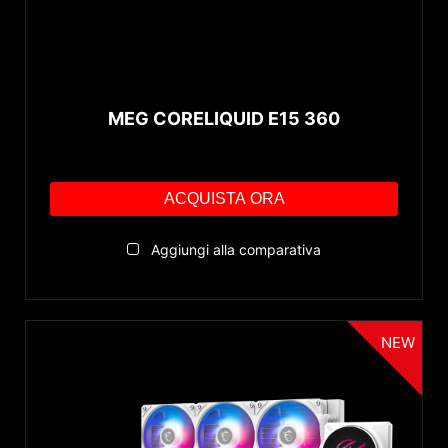
MEG Series
MPG Series
Radiator Size
MEG CORELIQUID E15 360
360mm
240mm
ACQUISTA ORA
Reset
Aggiungi alla comparativa
NEW